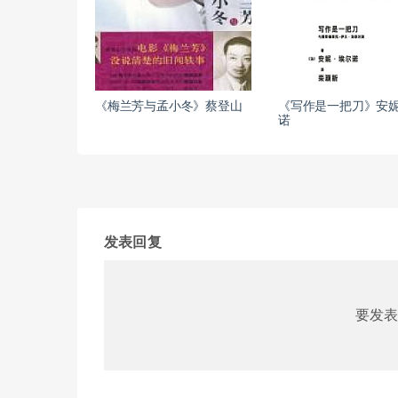
《梅兰芳与孟小冬》蔡登山
《写作是一把刀》安妮
诺
发表回复
要发表