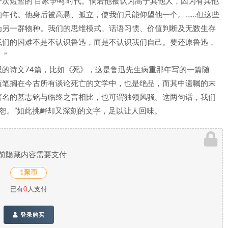
次短暂的‘百家争鸣’时代。倘若他被认为高于其他人，因为有其他
的年代。他身后被高悬、孤立，使我们只能仰望他一个。……但这些
为另一群物种。我们的思维模式、话语习惯、价值判断及无数生存
我们的困难不是不认识鲁迅，而是不认识我们自己。要还原鲁迅，
”
的诗文74篇，比如《死》，这是鲁迅先生病重那年写的一篇随
随笔搁在今古所有谈论死亡的文学中，也是绝品，而其中遗嘱的末
著名的墓志铭与临终之言相比，也可谓独领风骚。这两句话，我们
宽恕。”如此挑衅却又深刻的文字，足以让人回味。
前隐藏内容需要支付
1聚币
已有
0
人支付
登录购买