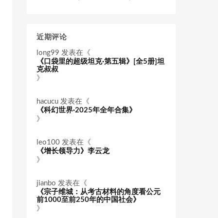
近期评论
long99
发表在《
《口袋里的超级坦克·第五辑》[全5册]坦
克叔叔
》
hacucu
发表在《
《科幻世界·2025年全年合集》
》
leo100
发表在《
《增长领导力》李云龙
》
jianbo
发表在《
《宗子维城：从考古材料的角度看公元
前1000至前250年的中国社会》
》