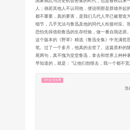
国家祸乱与历史机会密集的时代，也是春秋以来一
人；倘若其他人不认同他，便说明那是群雄并起
都不重要，真的要害，是我们几代人早已被塑造
细节，几乎无法与鲁迅及他的同代人衔接对应。
恐怕先得借助鲁迅的生存经验，做一番自我还原。 
这个版本的《野草》精选《鲁迅全集》中充满哲思
笔。过了一个多月，他真的去世了。这篇质朴的
尾两句，真不愧为堂堂鲁迅，拿去和世界上种种
早知道的，就是： “让他们怨恨去，我一个都不
VIP会员免费
当