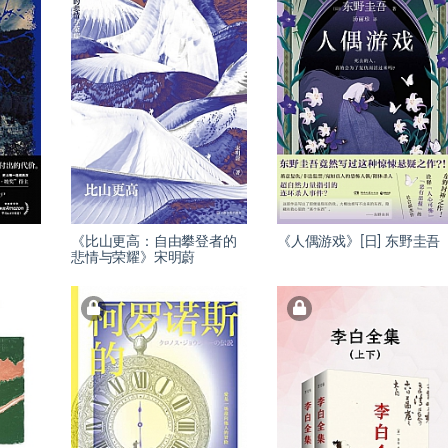
《比山更高：自由攀登者的
《人偶游戏》[日] 东野圭吾
悲情与荣耀》宋明蔚