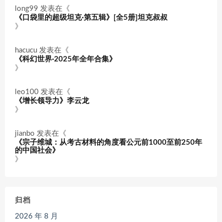
long99
发表在《
《口袋里的超级坦克·第五辑》[全5册]坦克叔叔
》
hacucu
发表在《
《科幻世界·2025年全年合集》
》
leo100
发表在《
《增长领导力》李云龙
》
jianbo
发表在《
《宗子维城：从考古材料的角度看公元前1000至前250年
的中国社会》
》
归档
2026 年 8 月