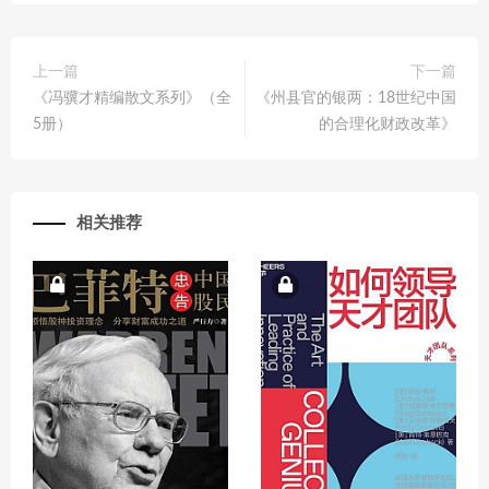
上一篇
下一篇
《冯骥才精编散文系列》（全
《州县官的银两：18世纪中国
5册）
的合理化财政改革》
相关推荐