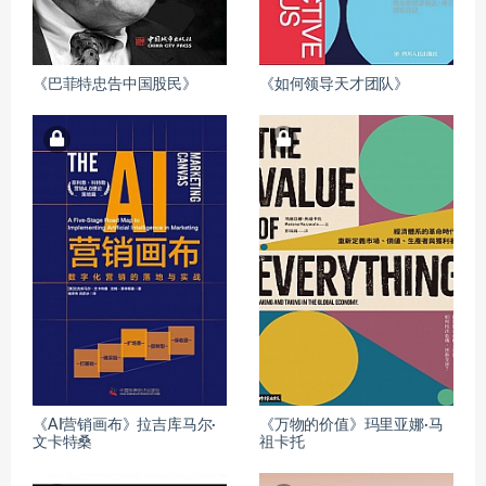
《巴菲特忠告中国股民》
《如何领导天才团队》
《AI营销画布》拉吉库马尔·
《万物的价值》玛里亚娜·马
文卡特桑
祖卡托