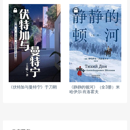
《伏特加与曼特宁》于刀鞘
《静静的顿河》（全3册）米
哈伊尔·肖洛霍夫