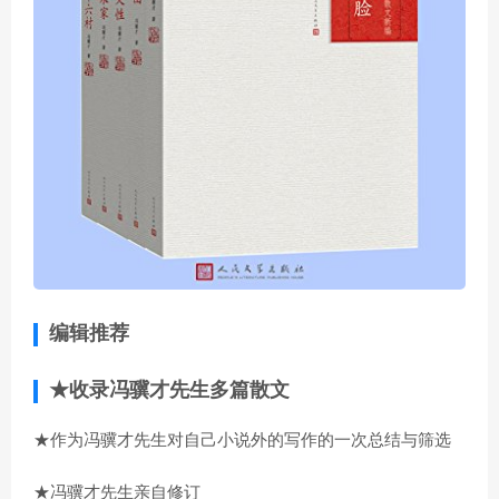
编辑推荐
★收录冯骥才先生多篇散文
★作为冯骥才先生对自己小说外的写作的一次总结与筛选
★冯骥才先生亲自修订