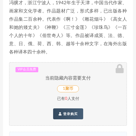
冯骥才，浙江宁波人，1942年生于天津，中国当代作家、
画家和文化学者。作品题材广泛，形式多样，已出版各种
作品集二百余种。代表作《啊！》《雕花烟斗》《高女人
和她的矮丈夫》《神鞭》《三寸金莲》《珍珠鸟》《一百
个人的十年》《俗世奇人》等。作品被译成英、法、德、
意、日、俄、荷、西、韩、越等十余种文字，在海外出版
各种译本四十余种。
VIP会员免费
当前隐藏内容需要支付
1聚币
已有
0
人支付
登录购买