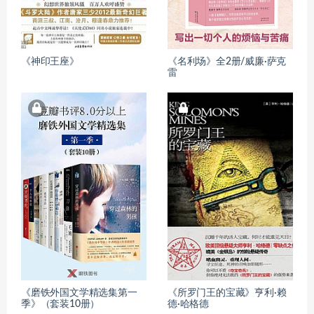
《神印王座》
《名利场》全2册/威廉·萨克
雷
《磨铁外国文学精选集第一
《所罗门王的宝藏》亨利·赖
季》（套装10册）
德·哈格德