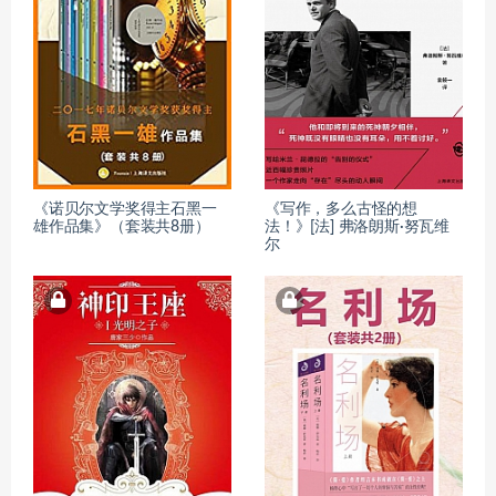
《诺贝尔文学奖得主石黑一
《写作，多么古怪的想
雄作品集》（套装共8册）
法！》[法] 弗洛朗斯·努瓦维
尔