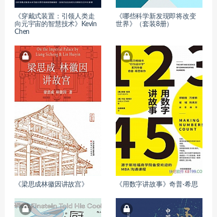
《穿戴式装置：引领人类走
《哪些科学新发现即将改变
向元宇宙的智慧技术》Kevin
世界》（套装8册）
Chen
《梁思成林徽因讲故宫》
《用数字讲故事》奇普·希思