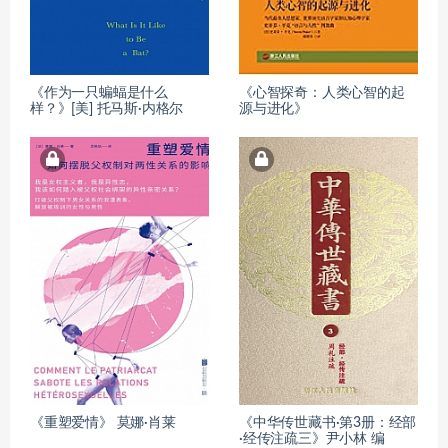
《作为一只蝙蝠是什么
《心智探奇：人类心智的起
样？》[美] 托马斯·内格尔
源与进化》
《重塑爱情》 莫娜·肖莱
《中华传世藏书·第3册：经部
·经传注疏三》尹小林 编