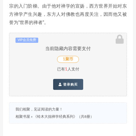
宗的入门阶梯。由于他对禅学的宣扬，西方世界开始对东
方禅学产生兴趣，东方人对佛教也再度关注，因而他又被
誉为“世界的禅者”。
VIP会员免费
当前隐藏内容需要支付
1聚币
已有
1
人支付
登录购买
我们相聚，见证阅读的力量！
相聚书屋
»
《铃木大拙禅学经典系列》（共8册）