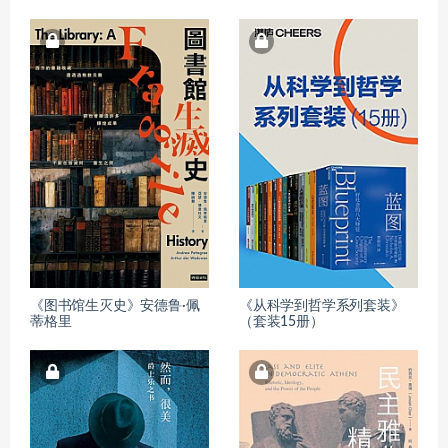
《图书馆生灭史》安德鲁·佩
《从科学到哲学系列套装》
蒂格里
（套装15册）