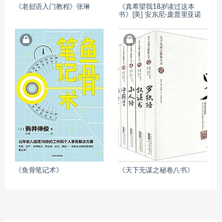
《老挝语入门教程》张琳
《真希望我18岁读过这本
书》[美] 安东尼·庞普里亚诺
《鱼骨笔记术》
《天下无谋之秘卷八书》