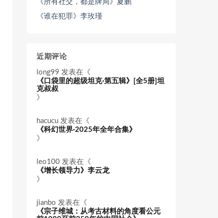
《所有社交，都是牌局》夏鹏
《谁在犯罪》李玫瑾
近期评论
long99
发表在《
《口袋里的超级坦克·第五辑》[全5册]坦
克叔叔
》
hacucu
发表在《
《科幻世界·2025年全年合集》
》
leo100
发表在《
《增长领导力》李云龙
》
jianbo
发表在《
《宗子维城：从考古材料的角度看公元