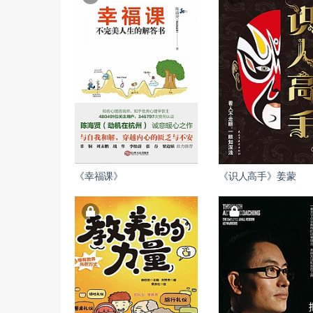
《幸福课》
《识人高手》姜蒙