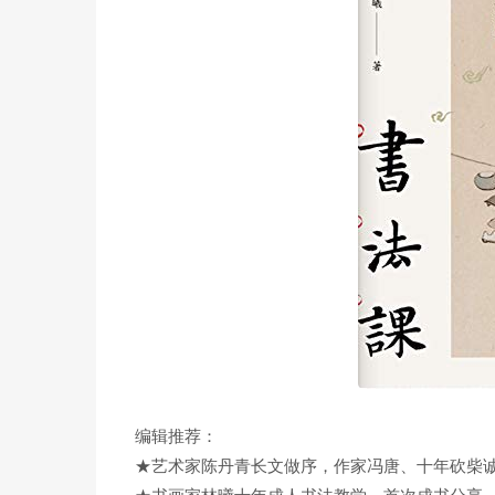
编辑推荐：
★艺术家陈丹青长文做序，作家冯唐、十年砍柴