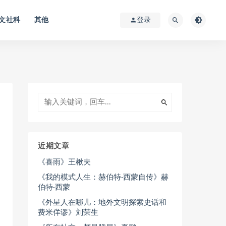
文社科
其他
登录
近期文章
《喜雨》王楸夫
《我的模式人生：赫伯特·西蒙自传》赫
伯特·西蒙
《外星人在哪儿：地外文明探索史话和
费米佯谬》刘荣生