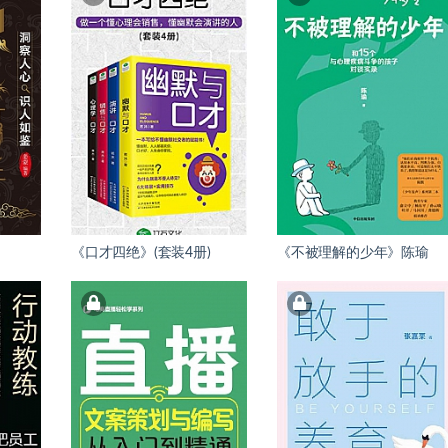
《口才四绝》(套装4册)
《不被理解的少年》陈瑜