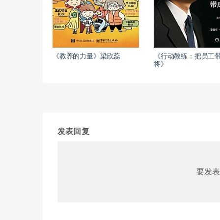
《教养的力量》梁欣蕊
《行动教练：把员工
将》
发表回复
要发表