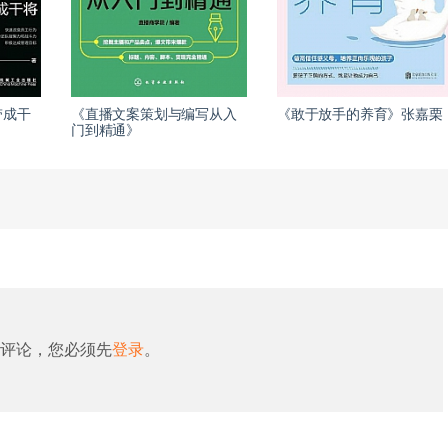
带成干
《直播文案策划与编写从入
《敢于放手的养育》张嘉栗
门到精通》
评论，您必须先
登录
。