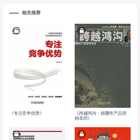
相关推荐
《专注竞争优势》
《跨越鸿沟：颠覆性产品营
销圣经》