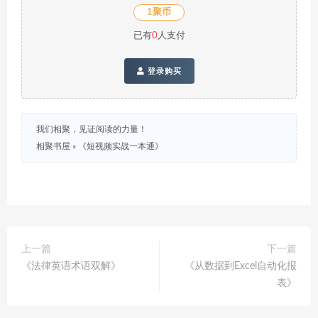
1聚币
已有
0
人支付
登录购买
我们相聚，见证阅读的力量！
相聚书屋
»
《短视频实战一本通》
上一篇
下一篇
《法律英语术语双解》
《从数据到Excel自动化报
表》