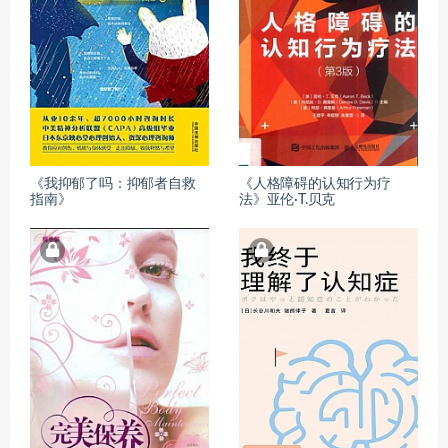
《我抑郁了吗：抑郁者自救
《人格障碍的认知行为疗
指南》
法》亚伦·T.贝克