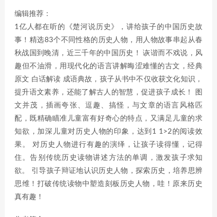
编辑推荐：
1亿人都在听的《楚河说历史》，讲给孩子的中国历史故
事！精选83个不同性格的历史人物，用人物故事串起从春
秋战国到晚清，近三千年的中国历史！ 诙谐而不戏说，风
趣但不油滑，用现代化的语言讲解晦涩难懂的古文，经典
原文 白话解读 成语典故，孩子从书中不仅收获文化知识，
提升语文素养，还能了解古人的智慧，促进孩子成长！ 图
文并茂，插画夸张、逗趣、搞怪，与文章的语言风格匹
配，既精确瞄准儿童富有好奇心的特点，又满足儿童的求
知欲，加深儿童对历史人物的印象，达到1 1>2的阅读效
果。 对历史人物进行有趣的演绎，让孩子读得懂，记得
住。告别传统历史读物讲述方法的单调，激发孩子求知
欲。 引导孩子辩证地认识历史人物，探索历史，培养思辨
思维！打破传统读物中塑造刻板历史人物，哇！原来历史
真有趣！