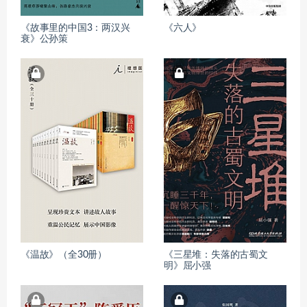
《故事里的中国3：两汉兴
《六人》
衰》公孙策
《温故》（全30册）
《三星堆：失落的古蜀文
明》屈小强