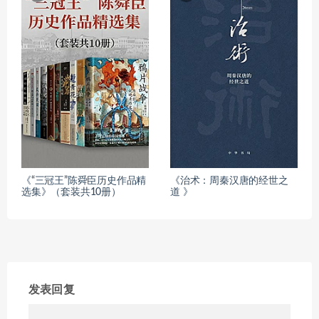
《“三冠王”陈舜臣历史作品精
《治术：周秦汉唐的经世之
选集》（套装共10册）
道 》
发表回复