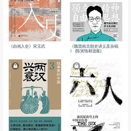
《由画入史》宋玉武
《魏晋南北朝史讲义及杂稿
》 (陈寅恪精选集)