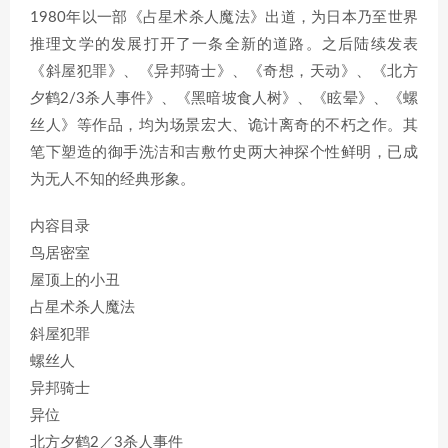
1980年以一部《占星术杀人魔法》出道，为日本乃至世界
推理文学的发展打开了一条全新的道路。之后陆续发表
《斜屋犯罪》、《异邦骑士》、《奇想，天动》、《北方
夕鹤2/3杀人事件》、《黑暗坡食人树》、《眩晕》、《螺
丝人》等作品，均为场景宏大、诡计离奇的不朽之作。其
笔下塑造的御手洗洁和吉敷竹史两大神探个性鲜明，已成
为无人不知的经典形象。
内容目录
鸟居密室
屋顶上的小丑
占星术杀人魔法
斜屋犯罪
螺丝人
异邦骑士
异位
北方夕鹤2／3杀人事件