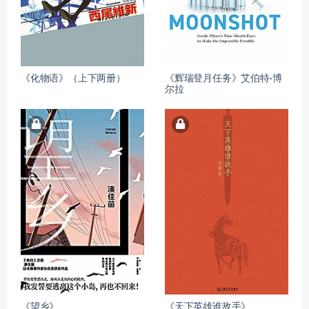
《化物语》（上下两册）
《辉瑞登月任务》艾伯特·博
尔拉
《望乡》
《天下英雄谁敌手》