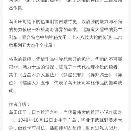
问候》《御手洗洁的旋律》《御手洗洁的舞蹈》三部短篇
杰作集。
岛田庄司笔下的热血刑警吉敷竹史，以顽强的毅力与不懈
的努力侦破一桩桩离奇诡异的命案。北海道大雪中的死亡
列车，寝台特急中的神秘女子，出云八歧大蛇的传说……吉
敷系列五大杰作全收录！
格派的祖师，凭借作品中异想天开的诡计、华丽的不可能
犯罪、魅力十足的侦探，征服了一代代推理小说的读者。
其中《占星术杀人魔法》《斜屋犯罪》《异邦骑士》《异
位》《螺丝人》五作，代表了岛田庄司本格作品的巅峰成
就。
作者介绍：
岛田庄司，日本推理之神，当代最伟大的推理小说作家之
一。1948年10月12日出生于广岛，毕业于武藏野美术大
学，做过卡车司机、插画师和占星师，制作过私人唱片。