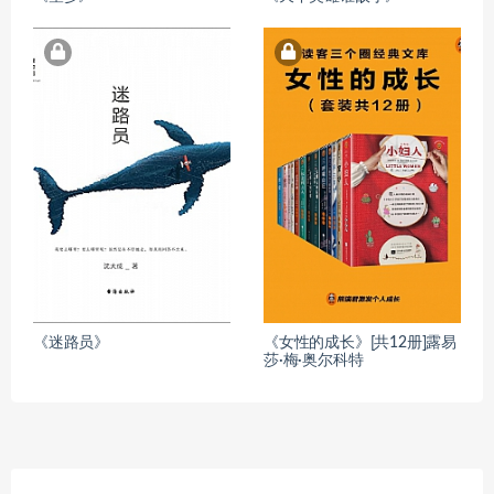
《迷路员》
《女性的成长》[共12册]露易
莎·梅·奥尔科特