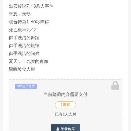
出云传说7／8杀人事件
奇想，天动
寝台特急1-60秒障碍
死亡概率2／2
御手洗洁的舞蹈
御手洗洁的旋律
御手洗洁的问候
夏天，十九岁的肖像
黑暗坡食人树
VIP会员免费
当前隐藏内容需要支付
1聚币
已有
1
人支付
登录购买