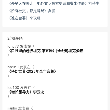
《外星人在哪儿：地外文明探索史话和费米佯谬》刘荣生
《所有社交，都是牌局》夏鹏
《谁在犯罪》李玫瑾
近期评论
long99
发表在《
《口袋里的超级坦克·第五辑》[全5册]坦克叔叔
》
hacucu
发表在《
《科幻世界·2025年全年合集》
》
leo100
发表在《
《增长领导力》李云龙
》
jianbo
发表在《