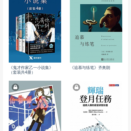
《鬼才作家乙一小说集》
《追慕与练笔》齐奥朗
（套装共4册）