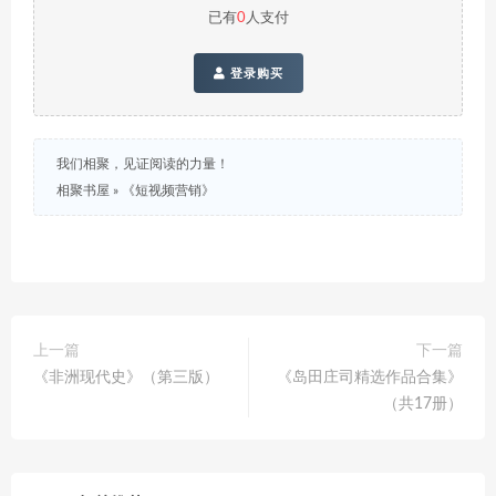
已有
0
人支付
登录购买
我们相聚，见证阅读的力量！
相聚书屋
»
《短视频营销》
上一篇
下一篇
《非洲现代史》（第三版）
《岛田庄司精选作品合集》
（共17册）