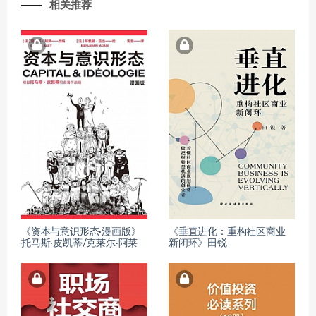
相关推荐
《资本与意识形态·漫画版》
《垂直进化：重构社区商业
托马斯·皮凯蒂/克莱尔·阿莱
新闭环》田锐