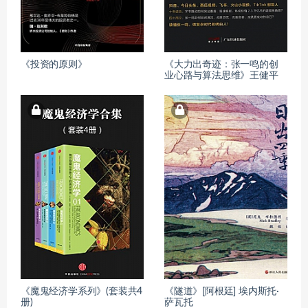
《投资的原则》
《大力出奇迹：张一鸣的创
业心路与算法思维》王健平
《魔鬼经济学系列》(套装共4
《隧道》[阿根廷] 埃内斯托·
册)
萨瓦托