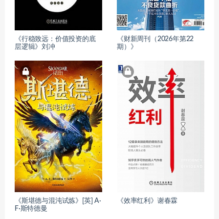
《行稳致远：价值投资的底
《财新周刊（2026年第22
层逻辑》刘冲
期）》
《斯堪德与混沌试炼》[英] A·
《效率红利》谢春霖
F·斯特德曼