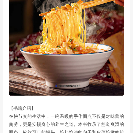
【书籍介绍】
在快节奏的生活中，一碗温暖的手作面点不仅是对味蕾的
獒劳，更是安顿身心的养生之道。本书收录了筋道爽滑的
面条、松软可口的馒头、馅料饱满的包子和皮薄馅嫩的饺