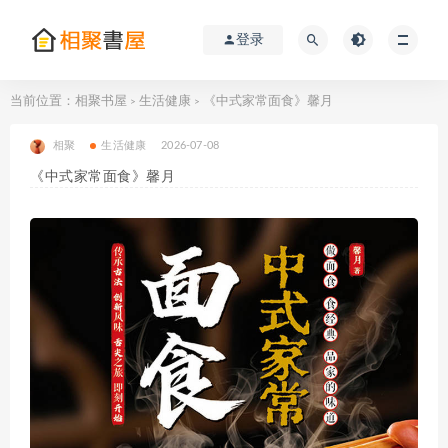
登录
当前位置：
相聚书屋
生活健康
《中式家常面食》馨月
>
>
相聚
生活健康
2026-07-08
《中式家常面食》馨月