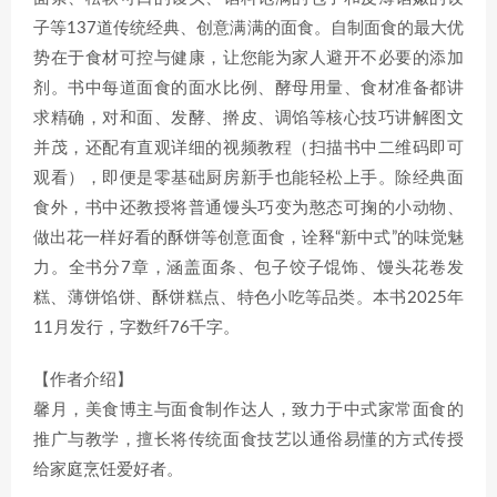
子等137道传统经典、创意满满的面食。自制面食的最大优
势在于食材可控与健康，让您能为家人避开不必要的添加
剂。书中每道面食的面水比例、酵母用量、食材准备都讲
求精确，对和面、发酵、擀皮、调馅等核心技巧讲解图文
并茂，还配有直观详细的视频教程（扫描书中二维码即可
观看），即便是零基础厨房新手也能轻松上手。除经典面
食外，书中还教授将普通馒头巧变为憨态可掬的小动物、
做出花一样好看的酥饼等创意面食，诠释“新中式”的味觉魅
力。全书分7章，涵盖面条、包子饺子馄饰、馒头花卷发
糕、薄饼馅饼、酥饼糕点、特色小吃等品类。本书2025年
11月发行，字数纤76千字。
【作者介绍】
馨月，美食博主与面食制作达人，致力于中式家常面食的
推广与教学，擅长将传统面食技艺以通俗易懂的方式传授
给家庭烹饪爱好者。