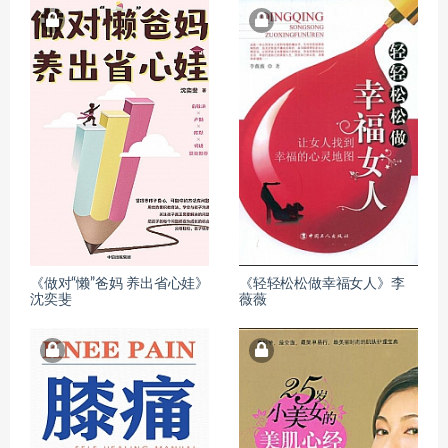
《做对“懒”爸妈 养出省心娃》
《轻轻松松做幸福女人》李
沈奕斐
薇薇