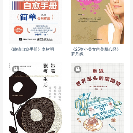
《膝痛自愈手册》李树明
《25岁小美女的美肌心经》
罗丹妮