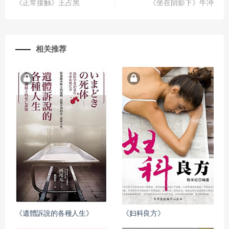
《正常接触》王占黑
《坐在阴影下》牛冲
相关推荐
《遺體訴說的各種人生》
《妇科良方》