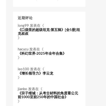
近期评论
long99
发表在《
《口袋里的超级坦克·第五辑》[全5册]坦
克叔叔
》
hacucu
发表在《
《科幻世界·2025年全年合集》
》
leo100
发表在《
《增长领导力》李云龙
》
jianbo
发表在《
《宗子维城：从考古材料的角度看公元
前1000至前250年的中国社会》
》