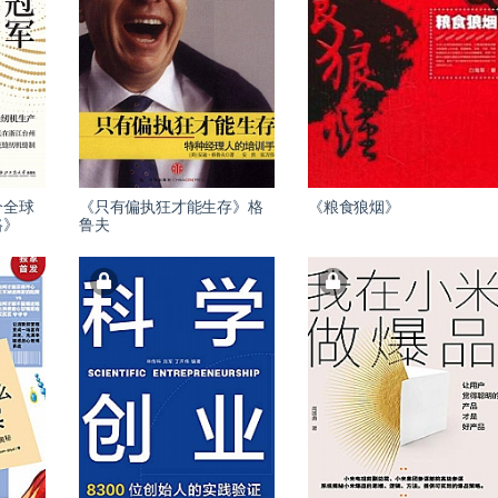
个全球
《只有偏执狂才能生存》格
《粮食狼烟》
路》
鲁夫