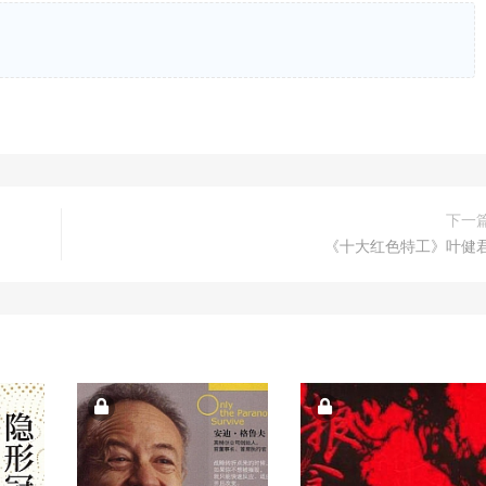
下一
《十大红色特工》叶健