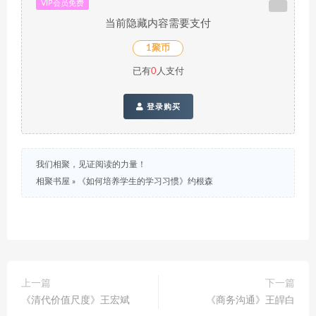
VIP会员免费
当前隐藏内容需要支付
1聚币
已有
0
人支付
登录购买
我们相聚，见证阅读的力量！
相聚书屋
»
《如何培养学生的学习习惯》约根森
上一篇
下一篇
《清代价值尺度》王宏斌
《商务沟通》王皔白