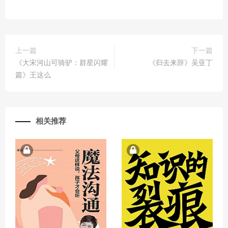
上一篇
下一篇
《大宋河山可骑驴：群星闪耀
《归去来辞》吴亚丁
篇》王这么
相关推荐