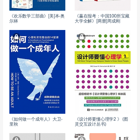
《欢乐数学三部曲》[美]本·奥
《赢在报考：中国100所宝藏
尔林
大学全解》[两册]周成刚
《如何做一个成年人》大卫·
《设计师要懂心理学2 》 (图
里秋
灵交互设计丛书)