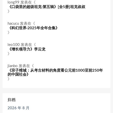
long99
发表在《
《口袋里的超级坦克·第五辑》[全5册]坦克叔叔
》
hacucu
发表在《
《科幻世界·2025年全年合集》
》
leo100
发表在《
《增长领导力》李云龙
》
jianbo
发表在《
《宗子维城：从考古材料的角度看公元前1000至前250年
的中国社会》
》
归档
2026 年 8 月