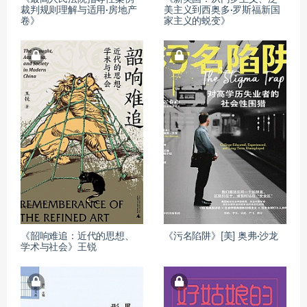
裁判规则理解与适用·房地产
美主义到西奥多·罗斯福新国
卷》
家主义的蜕变》
《韶响难追：近代的思想、
《污名陷阱》[美] 奥弗·沙龙
学术与社会》王锐