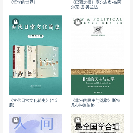
《哲学的世界》
《巴西之根》塞尔吉奥·布阿
尔克·德·奥兰达
《古代日常文化简史》(全3
《非洲的民主与选举》斯特
册)
凡·I.林德伯格