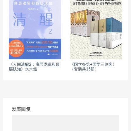
《人间清醒2：底层逻辑和顶
《国学备览+国学三剑客》
层认知》水木然
（套装共15册）
发表回复