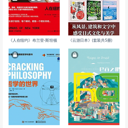
《人在纽约》布兰登·斯坦顿
《云游日本》(套装共5册)