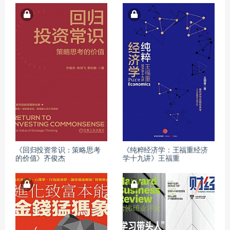
《回归投资常识：策略思考
《纯粹经济学：王福重经济
的价值》齐俊杰
学十九讲》王福重