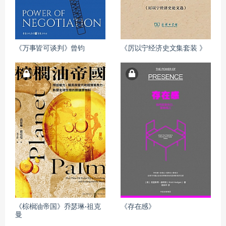
《万事皆可谈判》曾钧
《厉以宁经济史文集套装 》
《棕榈油帝国》乔瑟琳·祖克
《存在感》
曼