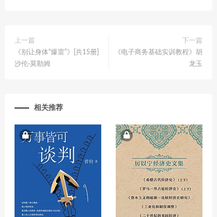
上一篇
下一篇
《别让身体“爆雷”》[共15册]
《电子商务基础实训教程》胡
沙伦·莫勒姆
龙玉
相关推荐