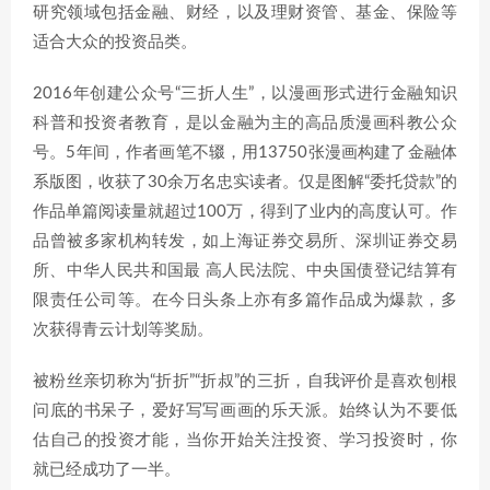
研究领域包括金融、财经，以及理财资管、基金、保险等
适合大众的投资品类。
2016年创建公众号“三折人生”，以漫画形式进行金融知识
科普和投资者教育，是以金融为主的高品质漫画科教公众
号。5年间，作者画笔不辍，用13750张漫画构建了金融体
系版图，收获了30余万名忠实读者。仅是图解“委托贷款”的
作品单篇阅读量就超过100万，得到了业内的高度认可。作
品曾被多家机构转发，如上海证券交易所、深圳证券交易
所、中华人民共和国最 高人民法院、中央国债登记结算有
限责任公司等。在今日头条上亦有多篇作品成为爆款，多
次获得青云计划等奖励。
被粉丝亲切称为“折折”“折叔”的三折，自我评价是喜欢刨根
问底的书呆子，爱好写写画画的乐天派。始终认为不要低
估自己的投资才能，当你开始关注投资、学习投资时，你
就已经成功了一半。