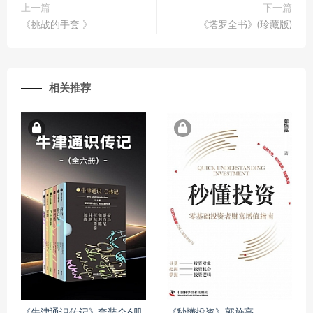
上一篇
下一篇
《挑战的手套 》
《塔罗全书》(珍藏版)
相关推荐
《牛津通识传记》套装全6册
《秒懂投资》郭施亮