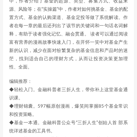
中，作者介绍了基金的起源、类型、募集方式、收益来
源、风险等；在“实操篇”中，作者对如何挑基金、基金的配
置方式、基金的认购渠道、基金定投等做了系统解读。作
者在每一章的最后还列出了该节的关键词和一句话名词解
释，有助于读者强化记忆、融会贯通。 读者可以通过阅读
富有营养的漫画故事快速入门，在开怀一笑中对基金产生
新的认识，减少在面对纷繁复杂的基金信息和产品时的迷
茫，找到适合自己的理财方式，从而让投资决策更加理
性、全面。
编辑推荐：
◆轻松入门。金融科普者三折人生，带你补上这堂基金通
识课。
◆理财锦囊。597幅原创漫画，爆笑间掌握85个基金常识
和投资策略。
◆基金一本通。金融科普公众号“三折人生”创始人首 部系
统详述基金的工具书。