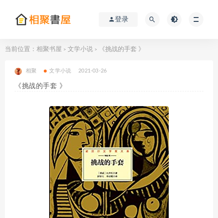
登录
当前位置：
相聚书屋
文学小说
《挑战的手套 》
>
>
相聚
文学小说
2021-03-26
《挑战的手套 》