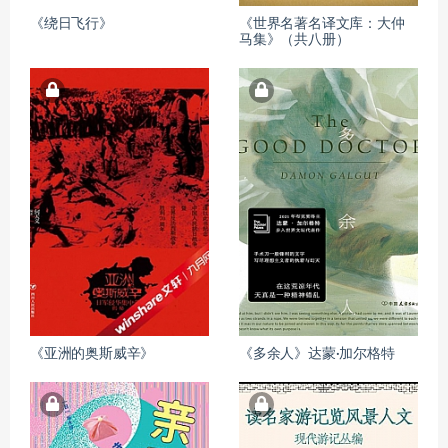
《绕日飞行》
《世界名著名译文库：大仲
马集》（共八册）
《亚洲的奥斯威辛》
《多余人》达蒙·加尔格特