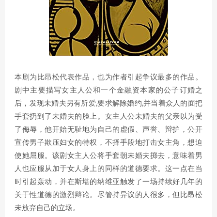
本剧为比昂松代表作品，也为作者引起争议最多的作品。
剧中主要描写女主人公和一个金融资本家的公子订婚之
后，发现未婚夫另有所爱,要求解除婚约,并当着众人的面把
手套扔到了未婚夫的脸上。女主人公未婚夫的父亲以为受
了侮辱，他开始无耻地为自己的虚假、声誉、辩护，公开
宣传男子欺压妇女的特权，不择手段地打击女主角，想迫
使她屈服。该剧女主人公将手套朝未婚夫掷去，意味着男
人也应服从加于女人身上的同样的道德要求。这一点在当
时引起轰动，并在斯堪的纳维亚触发了一场持续好几年的
关于性道德的激烈辩论。尽管持异议的人很多，但比昂松
未放弃自己的立场。