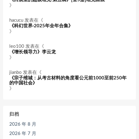
》
hacucu
发表在《
《科幻世界·2025年全年合集》
》
leo100
发表在《
《增长领导力》李云龙
》
jianbo
发表在《
《宗子维城：从考古材料的角度看公元前1000至前250年
的中国社会》
》
归档
2026 年 8 月
2026 年 7 月