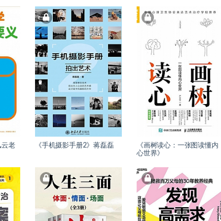
风云老
《手机摄影手册2》蒋磊磊
《画树读心：一张图读懂内
心世界》