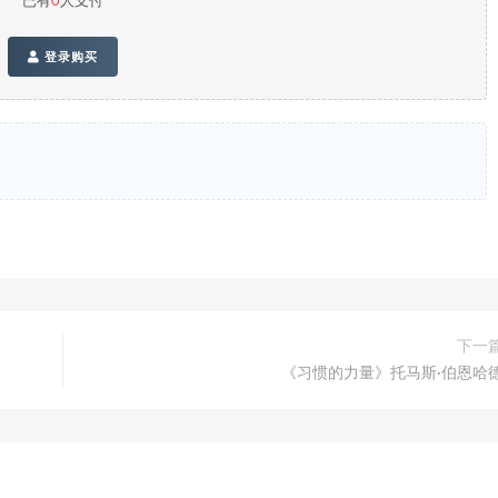
已有
0
人支付
登录购买
下一
《习惯的力量》托马斯·伯恩哈