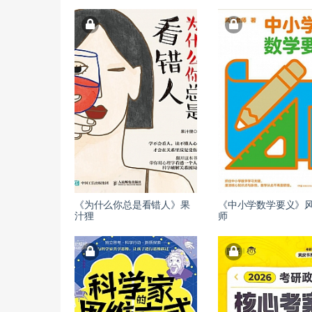
《为什么你总是看错人》果
《中小学数学要义》
汁狸
师