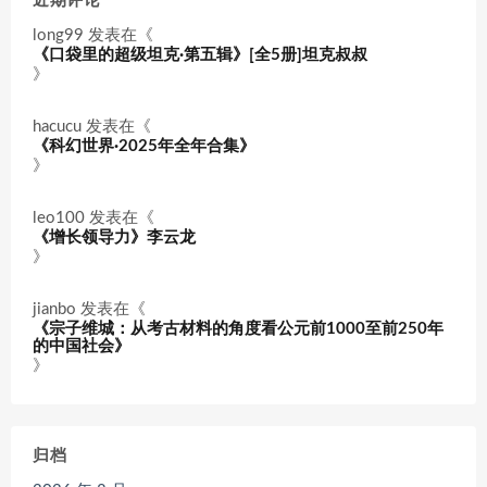
近期评论
long99
发表在《
《口袋里的超级坦克·第五辑》[全5册]坦克叔叔
》
hacucu
发表在《
《科幻世界·2025年全年合集》
》
leo100
发表在《
《增长领导力》李云龙
》
jianbo
发表在《
《宗子维城：从考古材料的角度看公元前1000至前250年
的中国社会》
》
归档