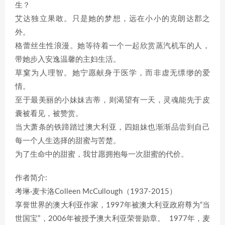
生？
艾达独立果敢。只是她的梦想，远在小小的克朗达郡之
外。
格蕾丝生性浪漫。她等待着一个一起欣赏蒸汽机车的人，
带她步入安逸温馨的主妇生活。
草窠为人理智。她宁愿献身于医学，而非虚无缥缈的爱
情。
至于最美丽的小妹妹吉蒂，则渴望有一天，灵魂能先于皮
囊被看见，被赞赏。
当大萧条的铁蹄踏过澳大利亚，四姐妹也渐渐品尝到自己
每一个人生选择的甜蜜与苦楚。
为了生命中的甜蜜，我甘愿拥抱每一次甜蜜的代价。
作者简介:
考琳·麦卡洛Colleen McCullough（1937-2015）
享誉世界的澳大利亚作家，1997年被澳大利亚政府尊为“当
世国宝”，2006年被授予澳大利亚荣誉勋章。 1977年，麦