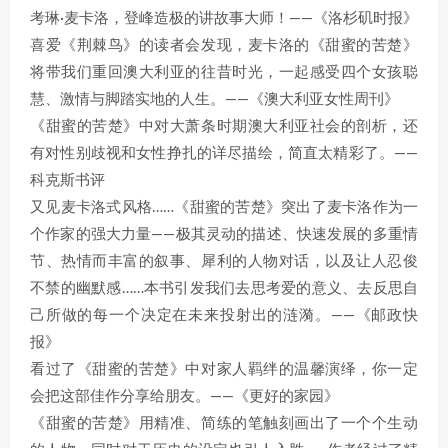
考琳·麦卡洛，登峰造极的讲故事大师！——《洛杉矶时报》
喜爱《荆棘鸟》的读者会发现，麦卡洛的《甜蜜的苦楚》
将带我们重回澳大利亚的往昔时光，一起感受四个女孩聪
慧、激情与脚踏实地的人生。——《澳大利亚女性周刊》
《甜蜜的苦楚》中对大萧条时期澳大利亚社会的剖析，还
有对性别歧视和女性挣扎的详尽描绘，简直太精彩了。——
科克斯书评
又见麦卡洛式风格……《甜蜜的苦楚》突出了麦卡洛作为一
个作家的强大力量——极其灵动的描述、快速发展的多重情
节、热情而丰富的叙事、犀利的人物对话，以及让人忍俊
不禁的幽默感……本书引发我们去思考爱的意义、去反思自
己所做的每一个决定在未来投射出的涟漪。——《邮政快
报》
看过了《甜蜜的苦楚》中对家人羁绊的温馨演绎，你一定
会把这部佳作分享给朋友。——《更好的家园》
《甜蜜的苦楚》用精准、简练的笔触刻画出了一个个生动