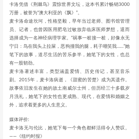
卡洛凭借《荆棘鸟》震惊世界文坛，这本书累计畅销3000
万册，被誉为“澳大利亚的《飘》”。
麦卡洛命途坎坷，性格坚毅，早年当过老师、图书馆管理
员、记者，也曾因医用肥皂过敏放弃临床医师梦想，退而
选择成为一名神经病理学家。“祸事一桩接一桩，好像永无
宁日：鸟在我头上拉屎，恶狗撞我的腿，耗子嘲笑我……”她
笔下的故事，道尽生活的苦乐参半，她笔下的女性，也总
有一股韧劲。
麦卡洛著述丰富，类型涵盖爱情、历史传记，甚至音乐
剧。2015年，麦卡洛病逝，《甜蜜的苦楚》成为其遗作。
故事依旧发生在她的故土南威尔士州，但历经三十多载岁
月洗礼，她笔下的女性也更成熟、现代，在爱情和婚姻之
外，追求着更多的人生意义。
媒体评价:
麦卡洛无与伦比，她笔下每一个角色都鲜活得令人赞叹。
——《纽约时报》