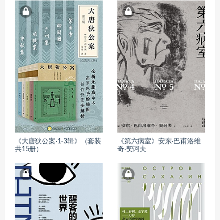
《大唐狄公案·1-3辑》（套装
《第六病室》安东·巴甫洛维
共15册）
奇·契诃夫