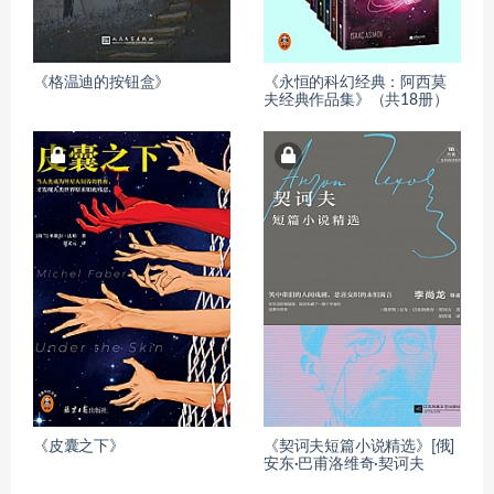
《格温迪的按钮盒》
《永恒的科幻经典：阿西莫
夫经典作品集》（共18册）
《皮囊之下》
《契诃夫短篇小说精选》[俄]
安东·巴甫洛维奇·契诃夫