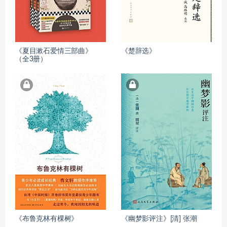
《夏目漱石爱情三部曲》
《楚辞选》
（全3册）
《布鲁克林有棵树》
《幽梦影评注》[清] 张潮