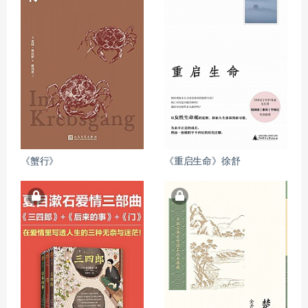
《蟹行》
《重启生命》徐舒