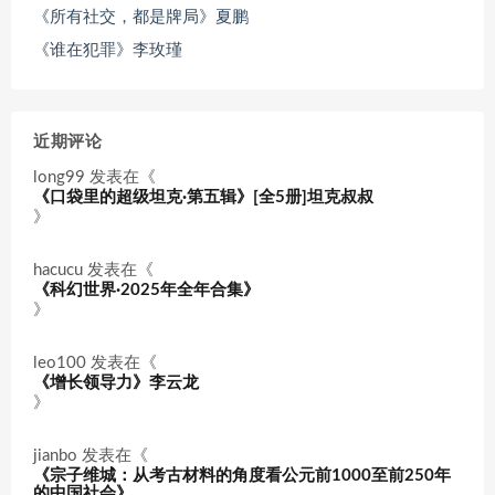
《所有社交，都是牌局》夏鹏
《谁在犯罪》李玫瑾
近期评论
long99
发表在《
《口袋里的超级坦克·第五辑》[全5册]坦克叔叔
》
hacucu
发表在《
《科幻世界·2025年全年合集》
》
leo100
发表在《
《增长领导力》李云龙
》
jianbo
发表在《
《宗子维城：从考古材料的角度看公元前1000至前250年
的中国社会》