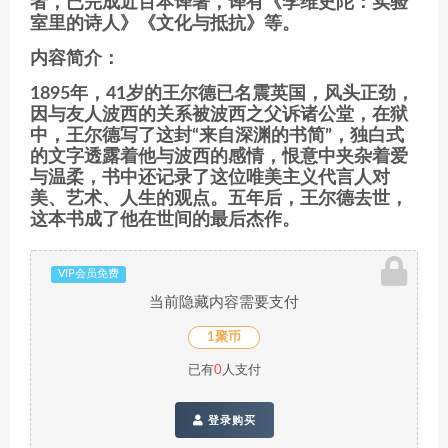
者，已完成近百本译著，译有《李维史陀：实验
室里的诗人》《文化与抵抗》等。
内容简介：
1895年，41岁的王尔德已名震英国，风头正劲，
因与友人波西的关系被波西之父诉诸公堂，在狱
中，王尔德写了这封“来自深渊的书简”，独白式
的文字透露着他与波西的感情，恨意中夹杂着爱
与温柔，书中还记录了这位唯美主义代言人对
美、艺术、人生的观点。五年后，王尔德去世，
这本书成了他在世间的最后杰作。
VIP会员免费
当前隐藏内容需要支付
1聚币
已有
0
人支付
登录购买