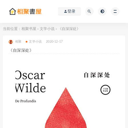
登录
当前位置：
相聚书屋
文学小说
《自深深处》
>
>
相聚
文学小说
2020-12-17
《自深深处》