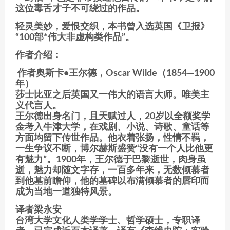
这位毒舌才子不可绕过的作品。
轻灵美妙，爱恨交织，本书曾入选英国《卫报》
“100部*伟大非虚构类作品”。
作者介绍：
作者奥斯卡•王尔德，Oscar Wilde（1854—1900
年）
莎士比亚之后英国又一伟大的语言大师。唯美主
义代言人。
王尔德出身名门，且天赋过人，20岁以全额奖学
金考入牛津大学，在戏剧、小说、诗歌、童话等
方面均留下传世作品。他衣着张扬，性情不羁，
一生争议不断，博尔赫斯盛赞“没有一个人比他更
有魅力”。1900年，王尔德于巴黎逝世，肉身虽
逝，魅力却随文字存，一百多年来，无数倾慕者
到他墓前瞻仰，他的墓碑以布满倾慕者的唇印而
成为当地一道独特风景。
译者梁永安
台湾大学文化人类学学士、哲学硕士，专职译