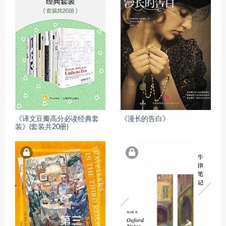
《译文豆瓣高分必读经典套
《漫长的告白》
装》(套装共20册)