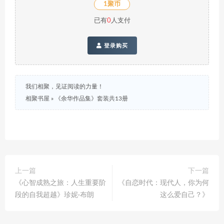
1聚币
已有
0
人支付
登录购买
我们相聚，见证阅读的力量！
相聚书屋
»
《余华作品集》套装共13册
上一篇
下一篇
《心智成熟之旅：人生重要阶
《自恋时代：现代人，你为何
段的自我超越》珍妮·布朗
这么爱自己？》