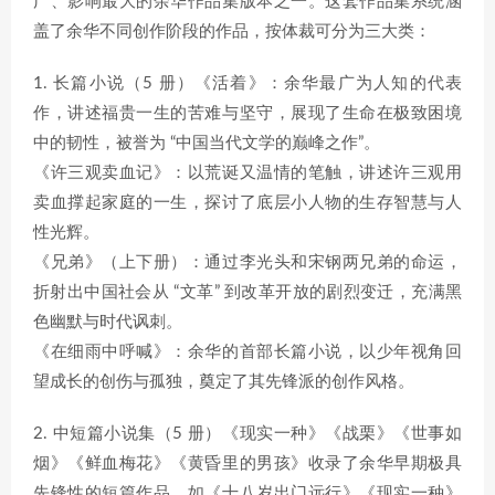
广、影响最大的余华作品集版本之一。这套作品集系统涵
盖了余华不同创作阶段的作品，按体裁可分为三大类：
1. 长篇小说（5 册）《活着》：余华最广为人知的代表
作，讲述福贵一生的苦难与坚守，展现了生命在极致困境
中的韧性，被誉为 “中国当代文学的巅峰之作”。
《许三观卖血记》：以荒诞又温情的笔触，讲述许三观用
卖血撑起家庭的一生，探讨了底层小人物的生存智慧与人
性光辉。
《兄弟》（上下册）：通过李光头和宋钢两兄弟的命运，
折射出中国社会从 “文革” 到改革开放的剧烈变迁，充满黑
色幽默与时代讽刺。
《在细雨中呼喊》：余华的首部长篇小说，以少年视角回
望成长的创伤与孤独，奠定了其先锋派的创作风格。
2. 中短篇小说集（5 册）《现实一种》《战栗》《世事如
烟》《鲜血梅花》《黄昏里的男孩》收录了余华早期极具
先锋性的短篇作品，如《十八岁出门远行》《现实一种》