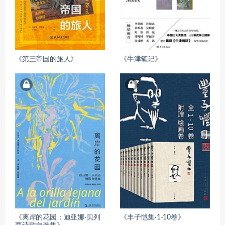
《第三帝国的旅人》
《牛津笔记》
《离岸的花园：迪亚娜·贝列
《丰子恺集·1-10卷》