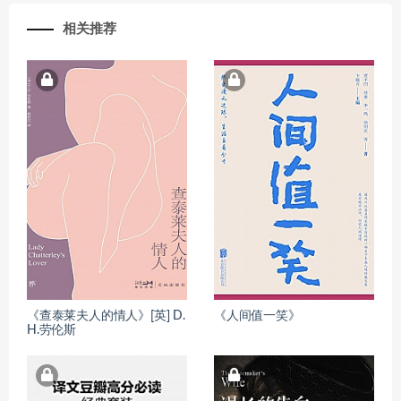
相关推荐
《查泰莱夫人的情人》[英] D.
《人间值一笑》
H.劳伦斯