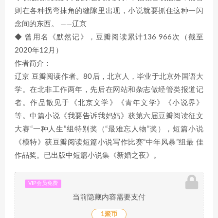
则在各种拐弯抹角的缝隙里出现，小说就要抓住这种一闪
念间的东西。 ——辽京
◆ 曾用名《默然记》，豆瓣阅读累计136 966次（截至
2020年12月）
作者简介：
辽京 豆瓣阅读作者。80后，北京人，毕业于北京外国语大
学。在北非工作两年，先后在网站和杂志做经管类报道记
者。作品散见于《北京文学》《青年文学》《小说界》
等。中篇小说《我要告诉我妈妈》获第六届豆瓣阅读征文
大赛“一种人生”组特别奖（“最难忘人物”奖），短篇小说
《模特》获豆瓣阅读短篇小说写作比赛“中年风暴”组最 佳
作品奖。已出版中短篇小说集《新婚之夜》。
VIP会员免费
当前隐藏内容需要支付
1聚币