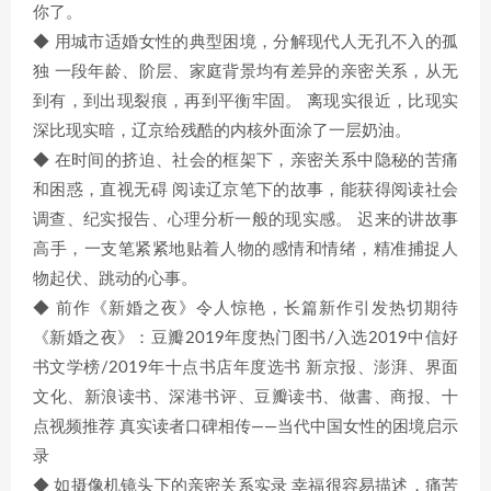
你了。
◆ 用城市适婚女性的典型困境，分解现代人无孔不入的孤
独 一段年龄、阶层、家庭背景均有差异的亲密关系，从无
到有，到出现裂痕，再到平衡牢固。 离现实很近，比现实
深比现实暗，辽京给残酷的内核外面涂了一层奶油。
◆ 在时间的挤迫、社会的框架下，亲密关系中隐秘的苦痛
和困惑，直视无碍 阅读辽京笔下的故事，能获得阅读社会
调查、纪实报告、心理分析一般的现实感。 迟来的讲故事
高手，一支笔紧紧地贴着人物的感情和情绪，精准捕捉人
物起伏、跳动的心事。
◆ 前作《新婚之夜》令人惊艳，长篇新作引发热切期待
《新婚之夜》：豆瓣2019年度热门图书/入选2019中信好
书文学榜/2019年十点书店年度选书 新京报、澎湃、界面
文化、新浪读书、深港书评、豆瓣读书、做書、商报、十
点视频推荐 真实读者口碑相传——当代中国女性的困境启示
录
◆ 如摄像机镜头下的亲密关系实录 幸福很容易描述，痛苦