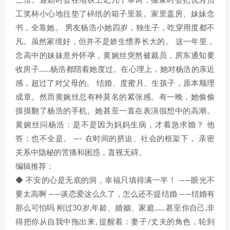
三倍。通勤时会在地铁上记几个单词，搬家时会把优秀员
工奖杯小心地往垫了碎纸的箱子里装。家里盖房、妹妹念
书，全靠她。 男友杨浩小她四岁，独生子，吃穿用度都不
凡。虽然家境好，但并不是娇生惯养长大的。 这一年里，
念高中的妹妹意外怀孕，黄婉丝突然被裁员，房东通知要
收房子……杨浩都陪着她度过。在心理上，她对杨浩的亲近
感，超过了对父母的。 结婚、度蜜月、生孩子，原本顺理
成章。然而黄婉丝总有种莫名的紧张感。有一晚，她偷偷
摸摸翻了杨浩的手机。她甚至一直在表演假想中的高潮。
黄婉丝问杨浩：是不是因为妈妈生病，才着急求婚？ 他
答：也不全是。 —- 在时间的挤迫、社会的框架下， 亲密
关系中隐秘的苦痛和困惑，直视无碍。
编辑推荐：
◆ 不安的心是无底的洞，幸福只填得满一半！ ——眼光不
要太高啊 ——谈恋爱这么久了，怎么还不提结婚 ——结婚有
那么可怕吗 刚过30岁,年龄、婚姻、家庭……甚至你自己,非
得把你从自我中拖出来, 提醒着：妻子/丈夫的角色，轮到