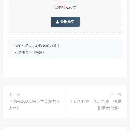
已有
0
人支付
登录购买
我们相聚，见证阅读的力量！
相聚书屋
»
《晚婚》
上一篇
下一篇
《我在100天内自学英文翻转
《谈判陷阱：直击本质，摆脱
人生》
非理性沟通》