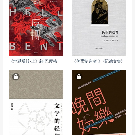
《地狱反转·上》莉·巴度格
《伪币制造者 》 (纪德文集)