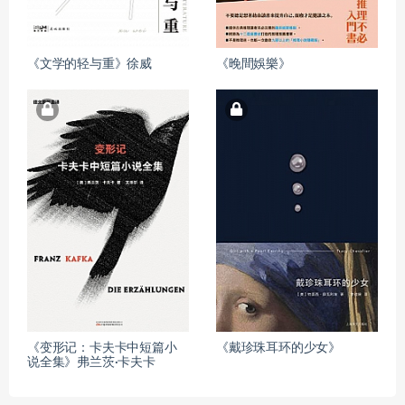
《文学的轻与重》徐威
《晚間娛樂》
《变形记：卡夫卡中短篇小
《戴珍珠耳环的少女》
说全集》弗兰茨·卡夫卡