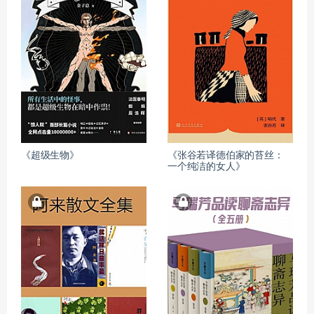
《超级生物》
《张谷若译德伯家的苔丝：
一个纯洁的女人》