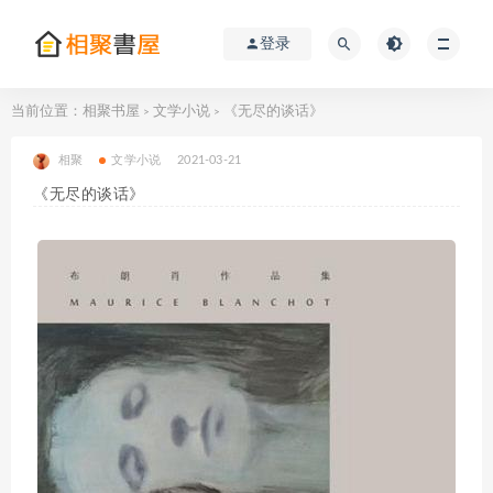
登录
当前位置：
相聚书屋
文学小说
《无尽的谈话》
>
>
相聚
文学小说
2021-03-21
《无尽的谈话》