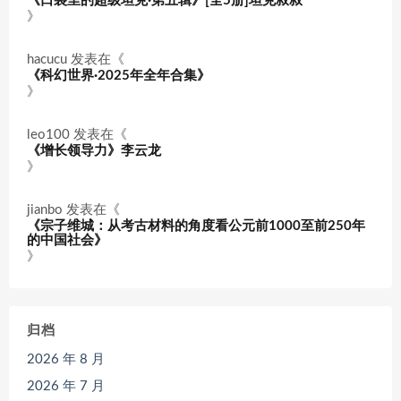
《口袋里的超级坦克·第五辑》[全5册]坦克叔叔
》
hacucu
发表在《
《科幻世界·2025年全年合集》
》
leo100
发表在《
《增长领导力》李云龙
》
jianbo
发表在《
《宗子维城：从考古材料的角度看公元前1000至前250年
的中国社会》
》
归档
2026 年 8 月
2026 年 7 月