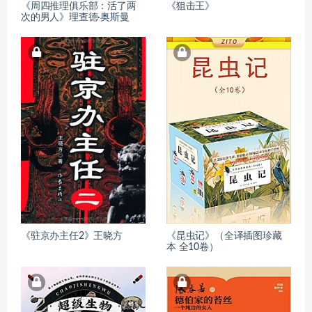
《周四推理俱乐部：活了两
《狙击王》
次的男人》理查德·奥斯曼
《驻京办主任2》王晓方
《昆虫记》（全译插图珍藏
本 全10卷）