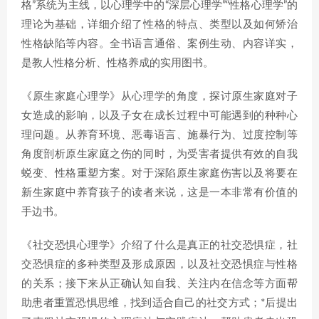
格”系统为主线，以心理学中的“深层心理学”“性格心理学”的
理论为基础，详细介绍了性格的特点、类型以及如何矫治
性格缺陷等内容。全书语言通俗、案例生动、内容详实，
是教人性格分析、性格养成的实用图书。
《原生家庭心理学》从心理学的角度，探讨原生家庭对子
女造成的影响，以及子女在成长过程中可能遇到的种种心
理问题。从养育环境、恶毒语言、施暴行为、过度控制等
角度剖析原生家庭之伤的同时，为受害者提供有效的自我
蜕变、性格重塑方案。对于深陷原生家庭伤害以及将要在
新生家庭中养育孩子的读者来说，这是一本非常有价值的
手边书。
《社交恐惧心理学》介绍了什么是真正的社交恐惧症，社
交恐惧症的多种类型及形成原因，以及社交恐惧症与性格
的关系；接下来从正确认知自我、关注内在信念等方面帮
助患者重置恐惧思维，找到适合自己的社交方式；*后提出