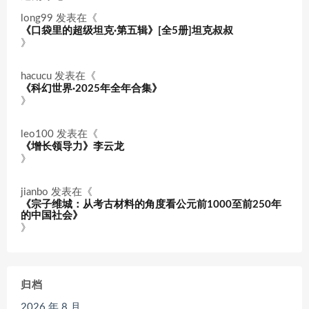
long99
发表在《
《口袋里的超级坦克·第五辑》[全5册]坦克叔叔
》
hacucu
发表在《
《科幻世界·2025年全年合集》
》
leo100
发表在《
《增长领导力》李云龙
》
jianbo
发表在《
《宗子维城：从考古材料的角度看公元前1000至前250年
的中国社会》
》
归档
2026 年 8 月