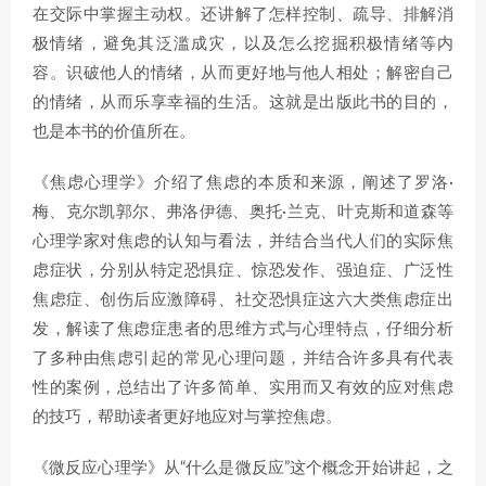
在交际中掌握主动权。还讲解了怎样控制、疏导、排解消
极情绪，避免其泛滥成灾，以及怎么挖掘积极情绪等内
容。识破他人的情绪，从而更好地与他人相处；解密自己
的情绪，从而乐享幸福的生活。这就是出版此书的目的，
也是本书的价值所在。
《焦虑心理学》介绍了焦虑的本质和来源，阐述了罗洛·
梅、克尔凯郭尔、弗洛伊德、奥托·兰克、叶克斯和道森等
心理学家对焦虑的认知与看法，并结合当代人们的实际焦
虑症状，分别从特定恐惧症、惊恐发作、强迫症、广泛性
焦虑症、创伤后应激障碍、社交恐惧症这六大类焦虑症出
发，解读了焦虑症患者的思维方式与心理特点，仔细分析
了多种由焦虑引起的常见心理问题，并结合许多具有代表
性的案例，总结出了许多简单、实用而又有效的应对焦虑
的技巧，帮助读者更好地应对与掌控焦虑。
《微反应心理学》从“什么是微反应”这个概念开始讲起，之