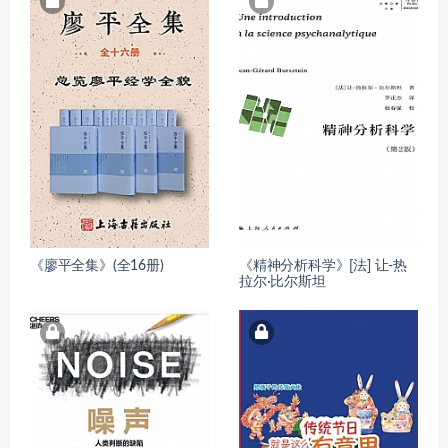
《廖平全集》(全16册)
《精神分析科学》[法] 让-热
拉尔·比尔斯坦