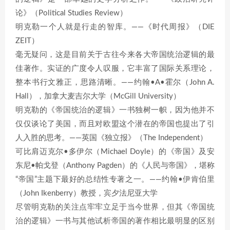
论》（Political Studies Review）
明克勒一个人就是行走的智库。——《时代周报》（DIE
ZEIT）
毫无疑问，这是目前关于古往今来各大帝国统治逻辑的最
佳著作。实证的广度令人叹服，它丰富了国际关系理论，
整本书行文雅正，思路清晰。——约翰•A•霍尔（John A.
Hall），加拿大麦吉尔大学（McGill University）
明克勒的《帝国统治的逻辑》一书独树一帜，因为他并不
仅仅谈论了美国，而且对欧盟这个潜在的帝国也提出了引
人入胜的思考。——英国《独立报》（The Independent）
可比肩迈克尔•多伊尔（Michael Doyle）的《帝国》及安
东尼•帕戈登（Anthony Pagden）的《人民与帝国》，堪称
“帝国”主题下最好的总结性专著之一。——约翰•伊肯伯里
（John Ikenberry）教授，宾夕法尼亚大学
尽管明克勒的关注点牢牢立足于当今世界，但其《帝国统
治的逻辑》一书与其他试析帝国的著作相比最明显的区别