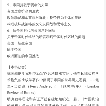
5、帝国折戟于弱者的力量
帝国过度扩张的形式
政治动员和军事非对称化：反帝行为主体的策略
构成破坏战策略的文化认同战和恐怖主义
6、后帝国时代的帝国意外回归
关于帝国时代终结的断言和后帝国时代区域的问题
美国：新生帝国
民主帝国
欧洲面临的帝国挑战
【本书获誉】
德国战略学家明克勒写作风格讲求实际，他在这部极有学
术抱负的比较学著作中阐明了帝国的世界历史逻辑。——佩
里•安德森（Perry Anderson）《伦敦书评》（London
Review of Books）
明克勒将理论和实证严丝合缝地编织在一起，《帝国统治
的逻辑》是一部卓越的史学分析之作。——《政治研究评