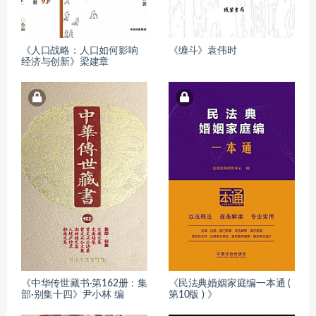
《人口战略：人口如何影响
《缠斗》袁伟时
经济与创新》梁建章
《中华传世藏书·第162册：集
《民法典婚姻家庭编一本通 (
部·别集十四》尹小林 编
第10版 ) 》