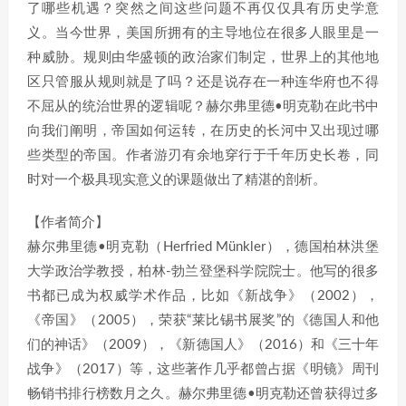
了哪些机遇？突然之间这些问题不再仅仅具有历史学意
义。当今世界，美国所拥有的主导地位在很多人眼里是一
种威胁。规则由华盛顿的政治家们制定，世界上的其他地
区只管服从规则就是了吗？还是说存在一种连华府也不得
不屈从的统治世界的逻辑呢？赫尔弗里德•明克勒在此书中
向我们阐明，帝国如何运转，在历史的长河中又出现过哪
些类型的帝国。作者游刃有余地穿行于千年历史长卷，同
时对一个极具现实意义的课题做出了精湛的剖析。
【作者简介】
赫尔弗里德•明克勒（Herfried Münkler），德国柏林洪堡
大学政治学教授，柏林-勃兰登堡科学院院士。他写的很多
书都已成为权威学术作品，比如《新战争》（2002），
《帝国》（2005），荣获“莱比锡书展奖”的《德国人和他
们的神话》（2009），《新德国人》（2016）和《三十年
战争》（2017）等，这些著作几乎都曾占据《明镜》周刊
畅销书排行榜数月之久。赫尔弗里德•明克勒还曾获得过多