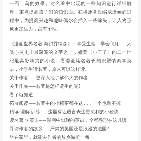
一石二鸟的效果。对名著中出现的一些知识进行详细解
释，重点提高孩子们的知识面。在将原著改编成漫画的过
程中，为提高兴趣和趣味偶尔会插入一些噱头，让人物形
象更加生力，富有个性。
《漫画世界名著:海鸥乔纳森》：享受生命，学会飞翔——人
类心灵史上最深邃的文字之一，媲美〈小王子〉的二十世
纪最具影响力的小说，看漫画读名著长知识塑情商学英
语，小学生读名著，原来可以这样读。
关于作者——更深入地了解伟大的作者
关于作品——名著是怎样诞生的呢?
看了就知道
拓展阅读——名著中的小秘密都在这儿，一个也跑不掉
精读·理解·训练——这里有让语言表达更流利的小秘诀
读名著 学英语——漫画中出现的英语，全都整理在这儿喽
寻访作者的故乡——严肃的英国还是浪漫的法国?
坐在家里，就能去作者的故乡游览一番！