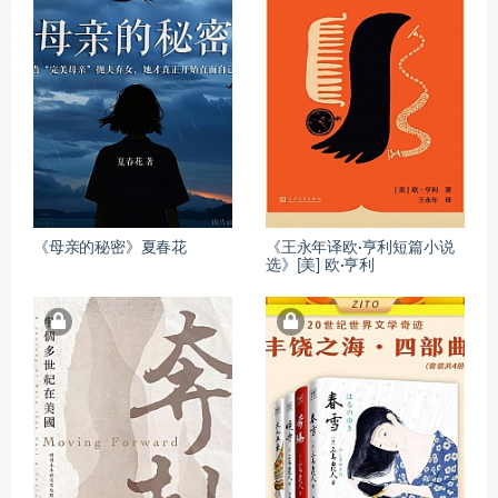
《母亲的秘密》夏春花
《王永年译欧·亨利短篇小说
选》[美] 欧·亨利