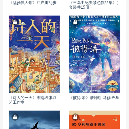
《乱步异人馆》江户川乱步
《三岛由纪夫禁色作品集》(
套装共15册 )
《诗人的一天》湖南段张取
《彼得·潘》詹姆斯·马修·巴里
艺工作室