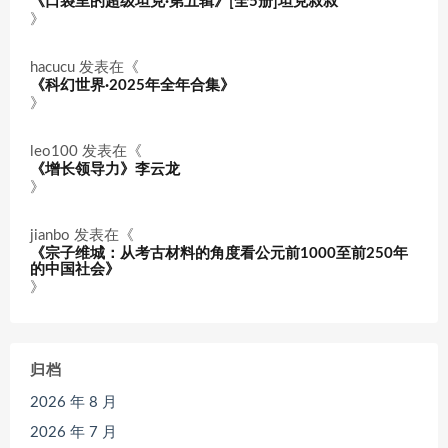
《口袋里的超级坦克·第五辑》[全5册]坦克叔叔
》
hacucu
发表在《
《科幻世界·2025年全年合集》
》
leo100
发表在《
《增长领导力》李云龙
》
jianbo
发表在《
《宗子维城：从考古材料的角度看公元前1000至前250年
的中国社会》
》
归档
2026 年 8 月
2026 年 7 月