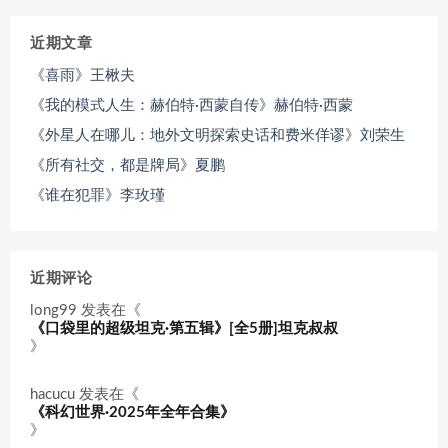
近期文章
《喜雨》王楸夫
《我的模式人生：赫伯特·西蒙自传》赫伯特·西蒙
《外星人在哪儿：地外文明探索史话和费米佯谬》刘荣生
《所有社交，都是牌局》夏鹏
《谁在犯罪》李玫瑾
近期评论
long99
发表在《
《口袋里的超级坦克·第五辑》[全5册]坦克叔叔
》
hacucu
发表在《
《科幻世界·2025年全年合集》
》