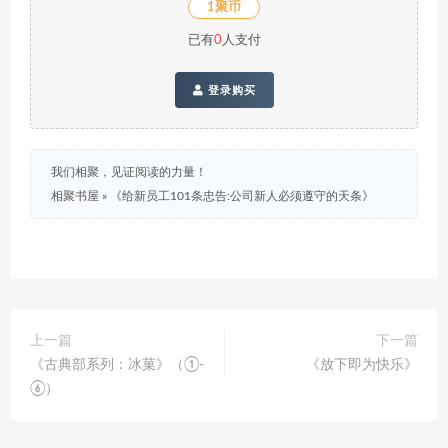
1聚币
已有
0
人支付
登录购买
我们相聚，见证阅读的力量！
相聚书屋
»
《给新员工101条忠告:公司新人必须遵守的天条》
上一篇
下一篇
《古典部系列：冰菓》（①-
《放下即为快乐》
⑥）