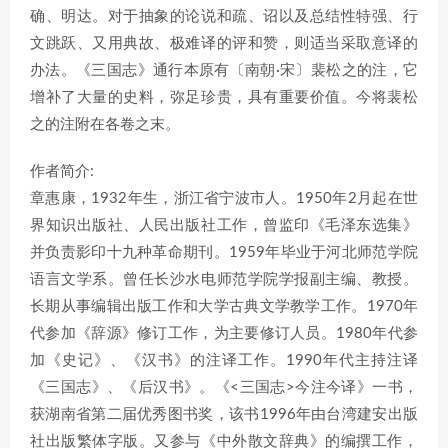
确、明达。对于抽象的论说和疏、诏以及总结性特强、行
文跳跃、又用典故、极难译的评和赞，则适当采取意译的
办法。《三国志》通行本原有〔南朝·宋〕裴松之的注，它
增补了大量的史料，弥足珍贵，具有重要价值。今将裴松
之的注附在各卷之末。
作者简介:
章惠康，1932年生，浙江省宁波市人。1950年2月起在世
界知识出版社、人民出版社工作，曾监印《毛泽东选集》
并负责影印十九种革命期刊。1959年毕业于河北师范学院
语言文学系。曾任长沙水电师范学院学报副主编、教授。
长期从事编辑出版工作和大学古典文学教学工作。1970年
代参加《辞源》修订工作，为主要修订人员。1980年代参
加《史记》、《汉书》的注译工作。1990年代主持注译
《三国志》、《后汉书》。《<三国志>今注今译》一书，
获湖南省第二届优秀图书奖，该书1996年由台湾建安出版
社出版繁体字版。又参与《中外散文辞典》的编撰工作，