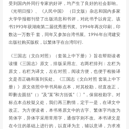
受到国内外同行专家的好评，均产生了良好的社会影响。
《光明日报》、《人民中国》 （日文版）杂志和国内多家
大学学报都刊登了出版消息和书评，对此书予以肯定。该
书1993年获湖南第二届优秀图书奖。1994年再次印刷，印
数达一万数千 套，同年又参加台湾书展。1996年台湾建安
出版社购买版权，以繁体字在台湾印行.
《三国志（文白对照）（套装上中下册）》旨在帮助读者
读懂《三国志》原文，排版采用左、右两栏排列：左栏为
原文，右栏为译文，左右对照，阅读方便，也便于检验译
文是否正确和落到实处。《三国志（文白对照 套装上中下
册）》原文依照中华书局标点本，对其校勘，径直改正，
即删去圆括“（）”及“某”和方括弧“〔〕”，保留校勘字。对
标点本点校疑义处，我们再三酌情，定于一是，在译文中
改正。为方便读者，本书将原文中的古字、繁体字均改为
简体字，异体字采用常用字，通假字则不改。本书译文是
在今注的基础上进行的，以直译为主，辅以意译，力求准