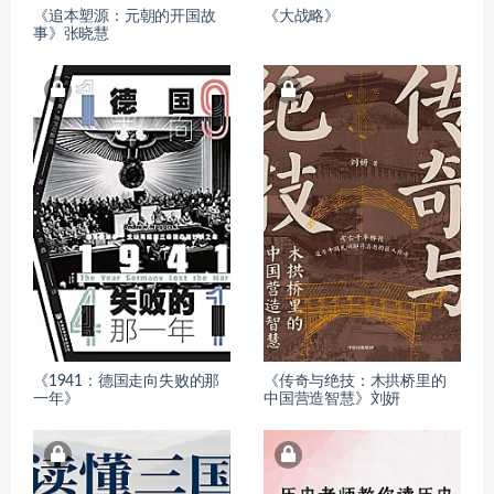
《追本塑源：元朝的开国故
《大战略》
事》张晓慧
《1941：德国走向失败的那
《传奇与绝技：木拱桥里的
一年》
中国营造智慧》刘妍