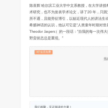
陈喜辉 哈尔滨工业大学中文系教授，在大学讲授
术研究，也不为发表学术论文，讲了20 年，只
所不通，且能旁征博引，以贴近现代人的讲法生动讲
希腊神话的认识，他认可它是“人类童年时期对世界
Theodor Jaspers）的一段话：“自我的
野蛮状态总是重现。”
VIP会员免费
当
我们相聚，见证阅读的力量！