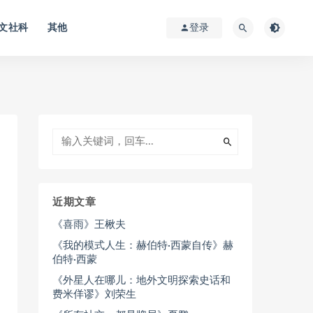
文社科
其他
登录
近期文章
《喜雨》王楸夫
《我的模式人生：赫伯特·西蒙自传》赫
伯特·西蒙
《外星人在哪儿：地外文明探索史话和
费米佯谬》刘荣生