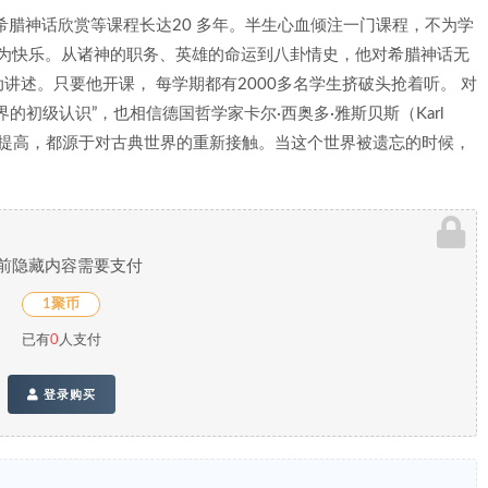
希腊神话欣赏等课程长达20 多年。半生心血倾注一门课程，不为学
因为快乐。从诸神的职务、英雄的命运到八卦情史，他对希腊神话无
述。只要他开课， 每学期都有2000多名学生挤破头抢着听。 对
的初级认识”，也相信德国哲学家卡尔·西奥多·雅斯贝斯（Karl
每一次伟大提高，都源于对古典世界的重新接触。当这个世界被遗忘的时候，
前隐藏内容需要支付
1聚币
已有
0
人支付
登录购买