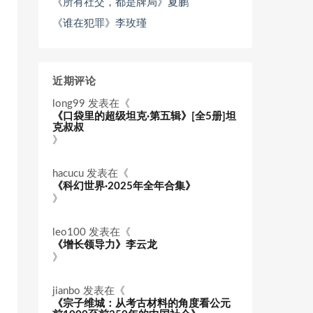
《所有社交，都是牌局》夏鹏
《谁在犯罪》李玫瑾
近期评论
long99
发表在《
《口袋里的超级坦克·第五辑》[全5册]坦
克叔叔
》
hacucu
发表在《
《科幻世界·2025年全年合集》
》
leo100
发表在《
《增长领导力》李云龙
》
jianbo
发表在《
《宗子维城：从考古材料的角度看公元