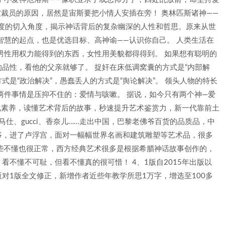
被裁员的原因，居然是宙斯要把小情人安插在旁！ 奥林匹斯诸神——
深度的切入角度，揭示神话背后的复杂幽深的人性和哲思。原来从世
智慧的起点，也是优选目标、高神谕——认识你自己。 人类生活在
男性用权力能得到的东西，女性用美貌都得得到。 如果想有聪明的
品性，看他的父亲就够了。 捉奸在床低调窝囊的方式是“内部解
式是“政治解决”，愚蠢丢人的方式是“舆论解决”。 领头人物的特长
两件事情是压抑不住的：爱情与咳嗽。 据说，如今只有两个神—爱
化素养，读懂艺术背后的故事，秒速提升艺术鉴赏力，新一代靠前土
马仕、gucci、香奈儿……走出中国，巴黎老佛爷百货的品质品，中
爷，进了卢浮宫，面对一幅幅世界名画和建筑雕塑等艺术品，很多
这些不懂也很正常，西方经典艺术很多是根据希腊神话故事创作的，
不懂不可耻，但看不懂真的很可惜！ 4、1版自2015年出版以
对1版全文修正，新增作者近些年教学所思1万字，增选至100多