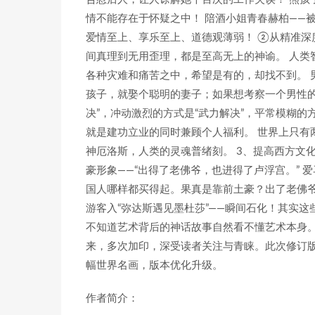
情不能存在于怀疑之中！ 陪酒小姐青春赫柏——
爱情至上、享乐至上、道德观薄弱！ ②从精准
间真理到无用歪理，都是至高无上的神谕。 人类
各种灾难和痛苦之中，希望是有的，却找不到。 
孩子，就娶个聪明的妻子；如果想考察一个男性的
决”，冲动激烈的方式是“武力解决”，平常模糊的方
就是建功立业的同时兼顾个人福利。 世界上只有
神厄洛斯，人类的灵魂普绪刻。 3、提高西方文
豪形象——“出得了老佛爷，也进得了卢浮宫。” 爱
国人哪样都买得起。果真是靠前土豪？出了老佛
游客入“弥达斯遇见墨杜莎”——瞬间石化！其实
不知道艺术背后的神话故事自然看不懂艺术本身。看
来，多次加印，深受读者关注与青睐。此次修订版
幅世界名画，版本优化升级。
作者简介：