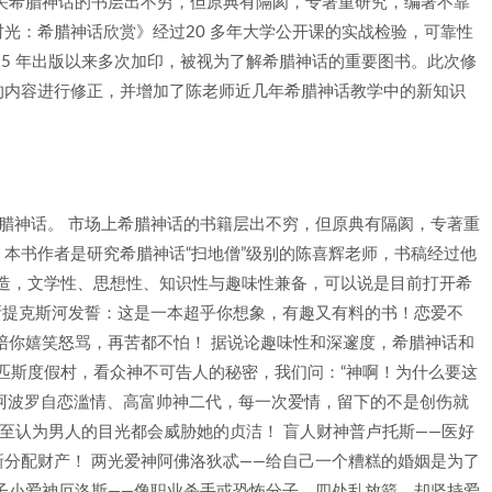
关希腊神话的书层出不穷，但原典有隔阂，专著重研究，编著不靠
光：希腊神话欣赏》经过20 多年大学公开课的实战检验，可靠性
15 年出版以来多次加印，被视为了解希腊神话的重要图书。此次修
的内容进行修正，并增加了陈老师近几年希腊神话教学中的新知识
腊神话。 市场上希腊神话的书籍层出不穷，但原典有隔阂，专著重
本书作者是研究希腊神话“扫地僧”级别的陈喜辉老师，书稿经过他
打造，文学性、思想性、知识性与趣味性兼备，可以说是目前打开希
斯提克斯河发誓：这是一本超乎你想象，有趣又有料的书！恋爱不
陪你嬉笑怒骂，再苦都不怕！ 据说论趣味性和深邃度，希腊神话和
匹斯度假村，看众神不可告人的秘密，我们问：“神啊！为什么要这
—阿波罗自恋滥情、高富帅神二代，每一次爱情，留下的不是创伤就
甚至认为男人的目光都会威胁她的贞洁！ 盲人财神普卢托斯——医好
分配财产！ 两光爱神阿佛洛狄忒——给自己一个糟糕的婚姻是为了
子小爱神厄洛斯——像职业杀手或恐怖分子，四处乱放箭，却坚持爱