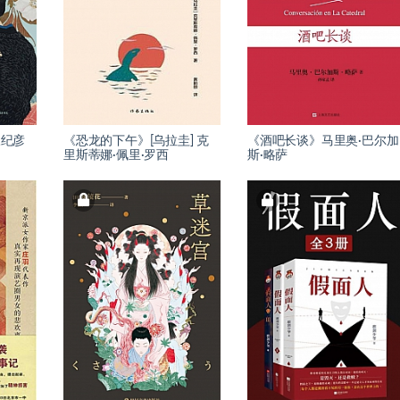
三纪彦
《恐龙的下午》[乌拉圭] 克
《酒吧长谈》马里奥·巴尔加
里斯蒂娜·佩里·罗西
斯·略萨