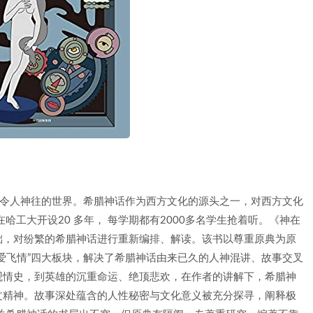
、令人神往的世界。希腊神话作为西方文化的源头之一，对西方文化
哈工大开设20 多年， 每学期都有2000多名学生抢着听。《神在
础，对纷繁的希腊神话进行重新编排、解读。该书以尊重原典为原
爱飞情”四大板块，解决了希腊神话由来已久的人神混讲、故事交叉
观情史，到英雄的沉重命运、绝顶悲欢，在作者的讲解下，希腊神
文精神。故事深处蕴含的人性秘密与文化意义被充分探寻，阐释极