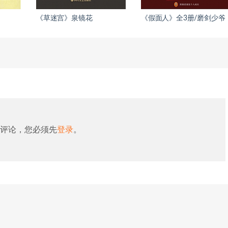
《草迷宫》泉镜花
《假面人》全3册/磨剑少爷
评论，您必须先
登录
。