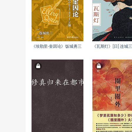
《埃勒里·奎因论》饭城勇三
《瓦斯灯》[日] 连城