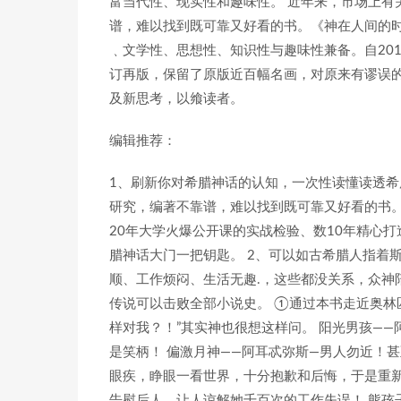
富当代性、现实性和趣味性。 近年来，市场上有
谱，难以找到既可靠又好看的书。《神在人间的时
﹑文学性、思想性、知识性与趣味性兼备。自20
订再版，保留了原版近百幅名画，对原来有谬误
及新思考，以飨读者。
编辑推荐：
1、刷新你对希腊神话的认知，一次性读懂读透希
研究，编著不靠谱，难以找到既可靠又好看的书。
20年大学火爆公开课的实战检验、数10年精心
腊神话大门一把钥匙。 2、可以如古希腊人指着
顺、工作烦闷、生活无趣.，这些都没关系，众神
传说可以击败全部小说史。 ①通过本书走近奥林
样对我？！”其实神也很想这样问。 阳光男孩—
是笑柄！ 偏激月神——阿耳忒弥斯—男人勿近！
眼疾，睁眼一看世界，十分抱歉和后悔，于是重新
告慰后人，让人谅解她千百次的工作失误！ 熊孩