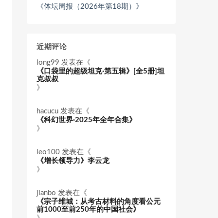
《体坛周报（2026年第18期）》
近期评论
long99
发表在《
《口袋里的超级坦克·第五辑》[全5册]坦
克叔叔
》
hacucu
发表在《
《科幻世界·2025年全年合集》
》
leo100
发表在《
《增长领导力》李云龙
》
jianbo
发表在《
《宗子维城：从考古材料的角度看公元
前1000至前250年的中国社会》