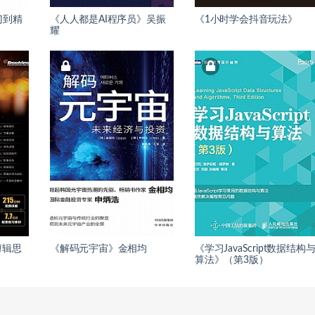
门到精
《人人都是AI程序员》吴振
《1小时学会抖音玩法》
耀
剪辑思
《解码元宇宙》金相均
《学习JavaScript数据结构
算法》（第3版）