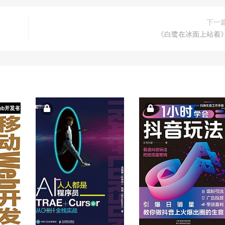
下一
《白鹭在冰面上站着