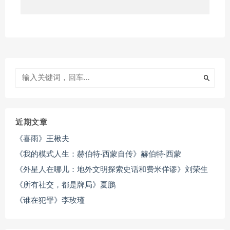
近期文章
《喜雨》王楸夫
《我的模式人生：赫伯特·西蒙自传》赫伯特·西蒙
《外星人在哪儿：地外文明探索史话和费米佯谬》刘荣生
《所有社交，都是牌局》夏鹏
《谁在犯罪》李玫瑾