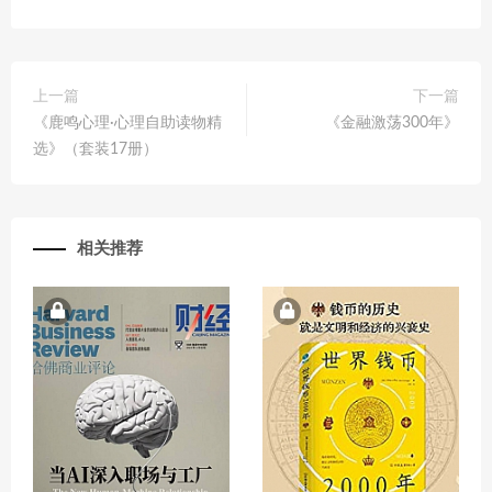
上一篇
下一篇
《鹿鸣心理·心理自助读物精
《金融激荡300年》
选》（套装17册）
相关推荐