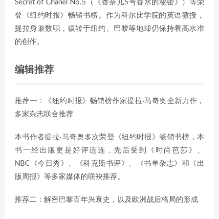
Secret of Chanel No.5（《香奈儿5号香水的秘密》）等荣
登《纽约时报》畅销书榜。作为科尔比学院的英语教授，
提拉身兼数职，辗转于纽约、巴黎等地却仍保持着高水准
的创作。
编辑推荐
推荐一：《纽约时报》畅销榜作家提拉·马奇奥全新力作，
多家杂志联合推荐
本书作者提拉·马奇奥多次荣登《纽约时报》畅销书榜，本
书一经出版更是好评连连，先后受到《时尚芭莎》、
NBC《今日秀》、《科克斯书评》、《书单杂志》和《出
版周报》等多家媒体的联袂推荐。
推荐二：解密巴黎百年兴衰史，以及欧洲战后格局的形成