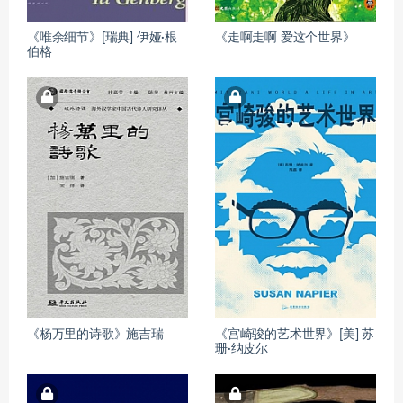
《唯余细节》[瑞典] 伊娅·根
《走啊走啊 爱这个世界》
伯格
《杨万里的诗歌》施吉瑞
《宫崎骏的艺术世界》[美] 苏
珊·纳皮尔