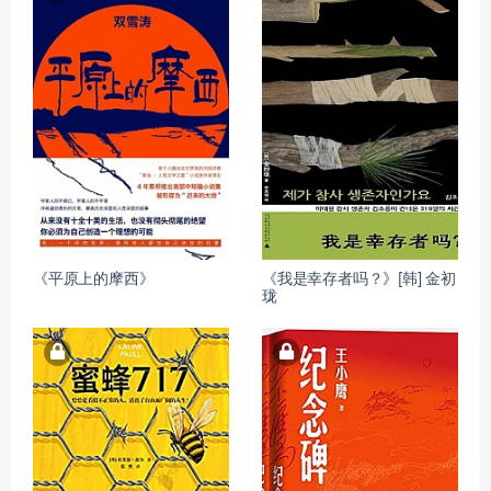
《平原上的摩西》
《我是幸存者吗？》[韩] 金初
珑