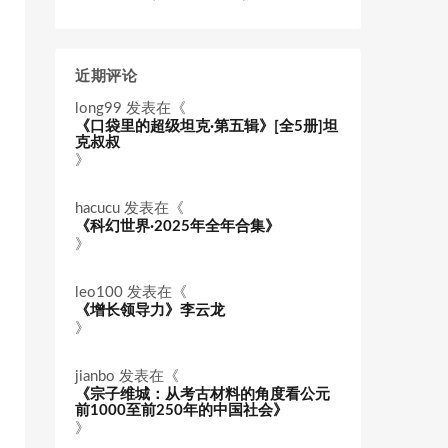
近期评论
long99
发表在《
《口袋里的超级坦克·第五辑》[全5册]坦
克叔叔
》
hacucu
发表在《
《科幻世界·2025年全年合集》
》
leo100
发表在《
《增长领导力》李云龙
》
jianbo
发表在《
《宗子维城：从考古材料的角度看公元
前1000至前250年的中国社会》
》