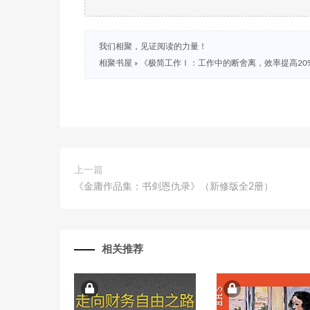
我们相聚，见证阅读的力量！
相聚书屋
»
《极简工作Ⅰ：工作中的断舍离，效率提高20
上一篇
《金庸作品集：书剑恩仇录》（新修版全2册）
相关推荐