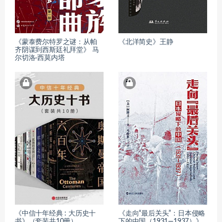
《蒙泰费尔特罗之谜：从帕
《北洋简史》王静
齐阴谋到西斯廷礼拜堂》 马
尔切洛·西莫内塔
《中信十年经典 : 大历史十
《走向“最后关头”：日本侵略
书》（套装共10册）
下的中国（1931—1937）》