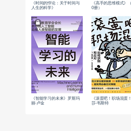
《时间的悖论：关于时间与
《高手的思维模式》（
人生的科学》
0册）
《智能学习的未来》罗斯玛
《滚蛋吧！职场混蛋
丽·卢金
莎·韦斯特