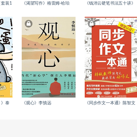
套装1
《渴望写作》格雷姆·哈珀
《钱沛云硬笔书法五十讲》
！》泰
《观心》李慎远
《同步作文一本通》陈智文