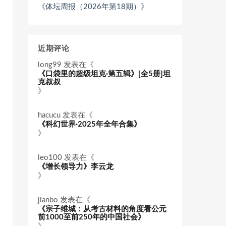
《体坛周报（2026年第18期）》
近期评论
long99
发表在《
《口袋里的超级坦克·第五辑》[全5册]坦
克叔叔
》
hacucu
发表在《
《科幻世界·2025年全年合集》
》
leo100
发表在《
《增长领导力》李云龙
》
jianbo
发表在《
《宗子维城：从考古材料的角度看公元
前1000至前250年的中国社会》