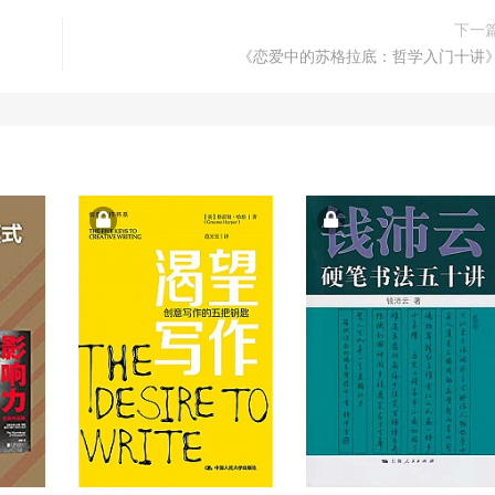
下一
《恋爱中的苏格拉底：哲学入门十讲