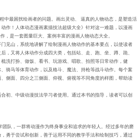
过程中最困扰绘画者的问题。画出灵动、 逼真的人物动态，是塑造活
！动作！人体动态漫画素描技法超级大全》针对这一难题，以漫画
动作，是一套图量巨大、案例丰富的漫画人物动态大全。
开门见山，系统地讲解了绘制漫画人物动作的基本要点，以使读者
之后，又将人体动作分成四大类，包括站、走、跑、坐、蹲、跪、
、梳洗打扮、做饭、看书、玩游戏、唱歌、拍照等日常动作，健
冰、骑马等体育动作，以及格斗、魔法、持枪等战斗动作。每个案
面、侧面、四分之三侧面、仰视、俯视等不同角度的样图，帮助读
适合初、中级动漫技法学习者使用。通过本书的指导，读者可以创
学团队，一群将动漫作为终身事业和追求的年轻人。经过多年的磨
验，勇于尝试和创新，善于运用不同的教学手法和绘制技巧，通过