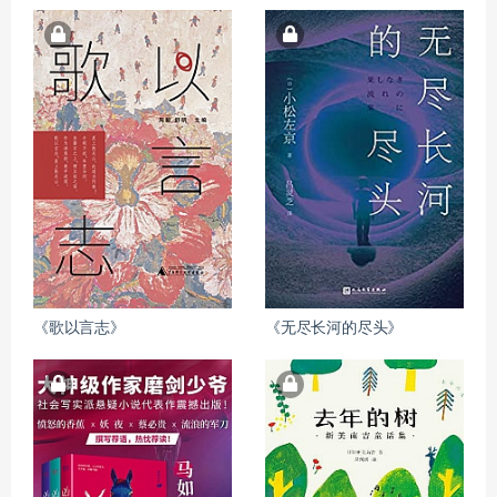
《歌以言志》
《无尽长河的尽头》