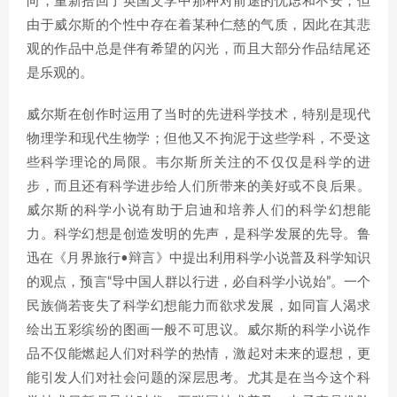
向，重新拾回了英国文学中那种对前途的忧虑和不安；但
由于威尔斯的个性中存在着某种仁慈的气质，因此在其悲
观的作品中总是伴有希望的闪光，而且大部分作品结尾还
是乐观的。
威尔斯在创作时运用了当时的先进科学技术，特别是现代
物理学和现代生物学；但他又不拘泥于这些学科，不受这
些科学理论的局限。韦尔斯所关注的不仅仅是科学的进
步，而且还有科学进步给人们所带来的美好或不良后果。
威尔斯的科学小说有助于启迪和培养人们的科学幻想能
力。科学幻想是创造发明的先声，是科学发展的先导。鲁
迅在《月界旅行•辩言》中提出利用科学小说普及科学知识
的观点，预言“导中国人群以行进，必自科学小说始”。一个
民族倘若丧失了科学幻想能力而欲求发展，如同盲人渴求
绘出五彩缤纷的图画一般不可思议。威尔斯的科学小说作
品不仅能燃起人们对科学的热情，激起对未来的遐想，更
能引发人们对社会问题的深层思考。尤其是在当今这个科