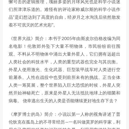
懈可击的逻辑推理，瑰丽多姿的月球风光也是科学小说迷
们所津津乐道的。难怪有的评论家称威尔斯的科学小说作
品“是幻想达到了高度的自由，经岁月之水洵洗后依然散发
着不可泯灭的艺术光彩”。
《世界大战》简介：本书于2005年由斯皮尔伯格改编为同
名电影！伦敦郊外坠下大量不明物体，市民纷纷前往围
观。不料从不明物体中涌出大量外星人，它们拥有远超出
人类社会的科技水平，人类的重型武器也完全与其抗衡。
外星人使用激光、生化武器、巨型装甲战车对人类进行空
前屠杀。人性在战役中也受到前所未有的挑战。正当全体
人类一筹莫展，整个世界陷入巨大恐慌的时候，外星人突
然开始神秘死亡，原来是外星人无法抵抗地球上的细菌和
病毒。 侥幸逃出生天的人类是否能继续更好地生存下去？
《摩罗博士的岛》简介：小说以第一人称的视角讲述了普
伦狄克在孤岛上的不寻常经历—一名叫做莫罗的科学家，利