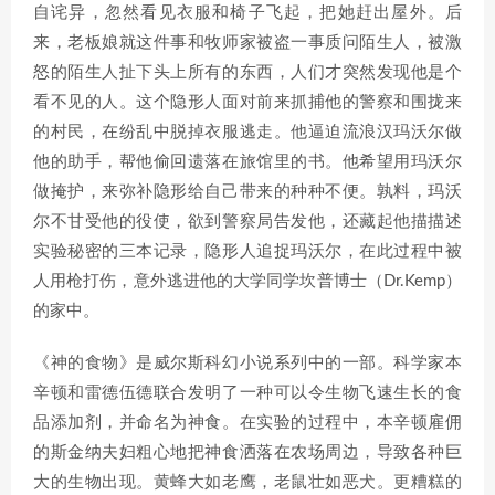
自诧异，忽然看见衣服和椅子飞起，把她赶出屋外。后
来，老板娘就这件事和牧师家被盗一事质问陌生人，被激
怒的陌生人扯下头上所有的东西，人们才突然发现他是个
看不见的人。这个隐形人面对前来抓捕他的警察和围拢来
的村民，在纷乱中脱掉衣服逃走。他逼迫流浪汉玛沃尔做
他的助手，帮他偷回遗落在旅馆里的书。他希望用玛沃尔
做掩护，来弥补隐形给自己带来的种种不便。孰料，玛沃
尔不甘受他的役使，欲到警察局告发他，还藏起他描描述
实验秘密的三本记录，隐形人追捉玛沃尔，在此过程中被
人用枪打伤，意外逃进他的大学同学坎普博士（Dr.Kemp）
的家中。
《神的食物》是威尔斯科幻小说系列中的一部。科学家本
辛顿和雷德伍德联合发明了一种可以令生物飞速生长的食
品添加剂，并命名为神食。在实验的过程中，本辛顿雇佣
的斯金纳夫妇粗心地把神食洒落在农场周边，导致各种巨
大的生物出现。黄蜂大如老鹰，老鼠壮如恶犬。更糟糕的