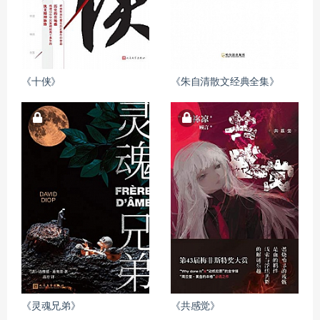
《十侠》
《朱自清散文经典全集》
《灵魂兄弟》
《共感觉》