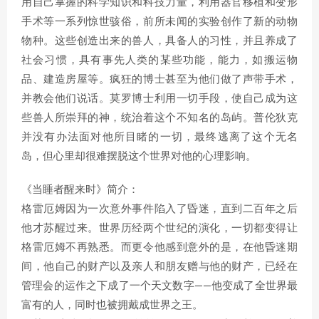
用自己掌握的科学知识和科技力量，利用器官移植和变形
手术等一系列惊世骇俗，前所未闻的实验创作了新的动物
物种。这些创造出来的兽人，具备人的习性，并且养成了
社会习惯，具有事先人类的某些功能，能力，如搬运物
品、建造房屋等。疯狂的博士甚至为他们做了声带手术，
并教会他们说话。莫罗博士利用一切手段，使自己成为这
些兽人所崇拜的神，统治着这个不知名的岛屿。普伦狄克
并没有办法面对他所目睹的一切，最终逃离了这个无名
岛，但心里却很难摆脱这个世界对他的心理影响。
《当睡者醒来时》简介：
格雷厄姆因为一次意外事件陷入了昏迷，直到二百年之后
他才苏醒过来。世界历经两个世纪的演化，一切都变得让
格雷厄姆不再熟悉。而更令他感到意外的是，在他昏迷期
间，他自己的财产以及亲人和朋友赠与他的财产，已经在
管理会的运作之下成了一个天文数字——他变成了全世界最
富有的人，同时也被拥戴成世界之王。