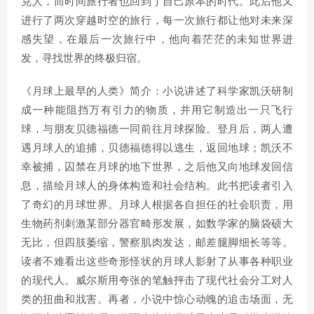
克人，而时间旅行者也回到了自己原本的时代。此后他又
进行了两次穿越时空的旅行，每一次旅行都让他对未来深
感失望，在最后一次旅行中，他向着茫茫的未知世界进
发，寻找世界的终极归宿。
《月球上最早的人类》简介：小说讲述了科学家凯沃研制
成一种能阻挡万有引力的物质，并用它制造出一只飞行
球，与朋友贝德福德一同前往月球探险。登月后，两人遭
遇月球人的追捕，贝德福德得以逃生，返回地球；凯沃不
幸被捕，囚禁在月球的地下世界，之后他又向地球发回信
息，描绘月球人的身体构造和社会结构。此书把读者引入
了奇幻的月球世界。月球人根据各自担任的社会职责，用
生物药剂刺激某部分器官畸形发展，如数学家的脑袋硕大
无比，但四肢萎缩，警察肌肉发达，邮差腿脚细长等等。
读者不难看出这些奇形怪状的月球人影射了从事各种职业
的现代人。威尔斯用夸张的笔触抨击了现代社会分工对人
类的扭曲和戕害。再者，小说中惊心动魄的追击场面，无