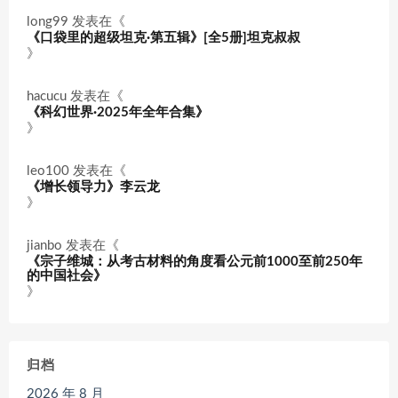
long99
发表在《
《口袋里的超级坦克·第五辑》[全5册]坦克叔叔
》
hacucu
发表在《
《科幻世界·2025年全年合集》
》
leo100
发表在《
《增长领导力》李云龙
》
jianbo
发表在《
《宗子维城：从考古材料的角度看公元前1000至前250年
的中国社会》
》
归档
2026 年 8 月