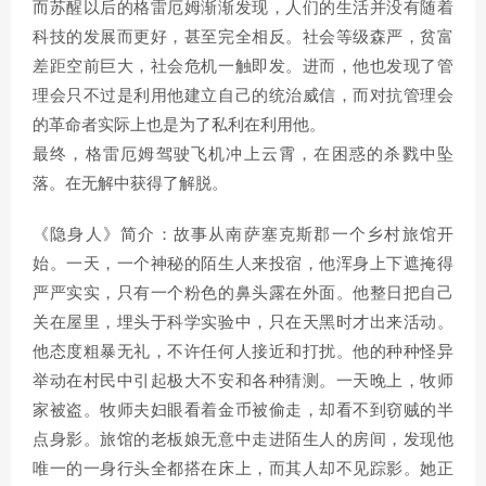
而苏醒以后的格雷厄姆渐渐发现，人们的生活并没有随着
科技的发展而更好，甚至完全相反。社会等级森严，贫富
差距空前巨大，社会危机一触即发。进而，他也发现了管
理会只不过是利用他建立自己的统治威信，而对抗管理会
的革命者实际上也是为了私利在利用他。
最终，格雷厄姆驾驶飞机冲上云霄，在困惑的杀戮中坠
落。在无解中获得了解脱。
《隐身人》简介：故事从南萨塞克斯郡一个乡村旅馆开
始。一天，一个神秘的陌生人来投宿，他浑身上下遮掩得
严严实实，只有一个粉色的鼻头露在外面。他整日把自己
关在屋里，埋头于科学实验中，只在天黑时才出来活动。
他态度粗暴无礼，不许任何人接近和打扰。他的种种怪异
举动在村民中引起极大不安和各种猜测。一天晚上，牧师
家被盗。牧师夫妇眼看着金币被偷走，却看不到窃贼的半
点身影。旅馆的老板娘无意中走进陌生人的房间，发现他
唯一的一身行头全都搭在床上，而其人却不见踪影。她正