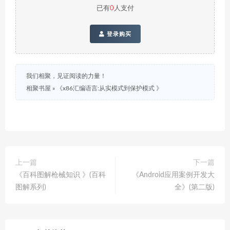
已有
0
人支付
登录购买
我们相聚，见证阅读的力量！
相聚书屋
»
《x86汇编语言:从实模式到保护模式 》
上一篇
下一篇
《百科图解枪械知识 》(百科
《Android应用案例开发大
图解系列)
全》(第二版)