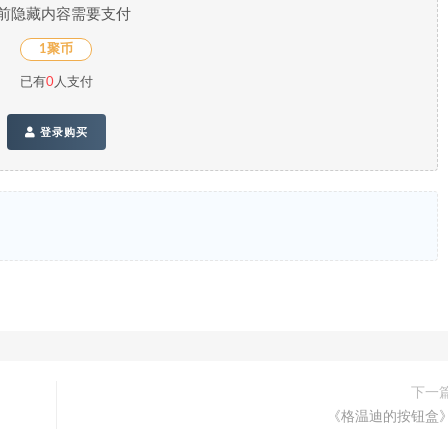
前隐藏内容需要支付
1聚币
已有
0
人支付
登录购买
下一
《格温迪的按钮盒