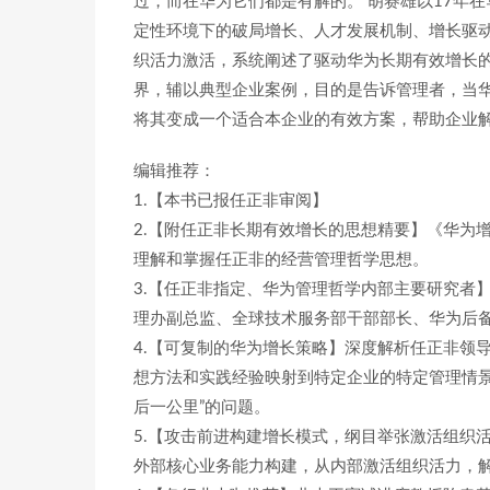
过，而在华为它们都是有解的。 胡赛雄以17年在
定性环境下的破局增长、人才发展机制、增长驱
织活力激活，系统阐述了驱动华为长期有效增长的
界，辅以典型企业案例，目的是告诉管理者，当
将其变成一个适合本企业的有效方案，帮助企业
编辑推荐：
1.【本书已报任正非审阅】
2.【附任正非长期有效增长的思想精要】《华为
理解和掌握任正非的经营管理哲学思想。
3.【任正非指定、华为管理哲学内部主要研究者
理办副总监、全球技术服务部干部部长、华为后
4.【可复制的华为增长策略】深度解析任正非领
想方法和实践经验映射到特定企业的特定管理情景
后一公里”的问题。
5.【攻击前进构建增长模式，纲目举张激活组织
外部核心业务能力构建，从内部激活组织活力，