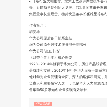
6.【各行业大咖推荐】北大王宽诚讲席教授陈春
锋、乔诺商学院创始人龙波、TCL集团董事长李
集团董事长董经贵、德邦快递董事长崔维星等各
作者简介：
胡赛雄
华为公司原后备干部系主任
华为公司原全球技术服务部干部部长
华为公司“蓝血十杰”
《以奋斗者为本》核心编委
1998—2014年就职于华为公司，历任产品线
著成绩和贡献；2010年起担任华为后备干部系
他对华为企业管理有全面、深入的理解和研究，
负责人和主要撰写人之一，也是华为人力资源管
曾帮助50多家知名企业实现有效增长。
VIP会员免费