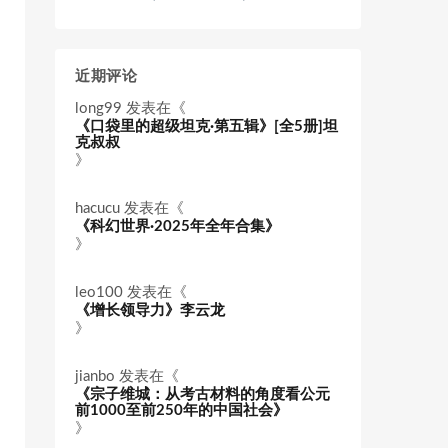
近期评论
long99
发表在《
《口袋里的超级坦克·第五辑》[全5册]坦
克叔叔
》
hacucu
发表在《
《科幻世界·2025年全年合集》
》
leo100
发表在《
《增长领导力》李云龙
》
jianbo
发表在《
《宗子维城：从考古材料的角度看公元
前1000至前250年的中国社会》
》