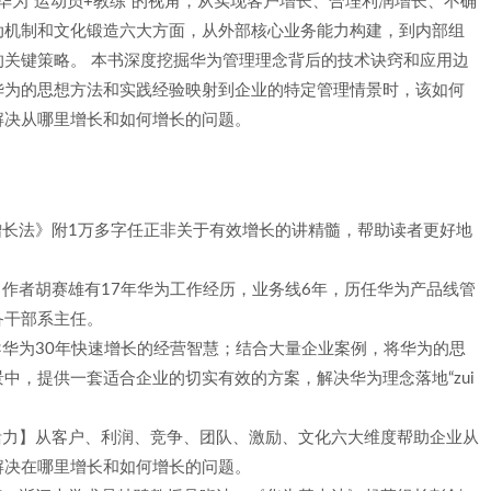
华为“运动员+教练”的视角，从实现客户增长、合理利润增长、不确
动机制和文化锻造六大方面，从外部核心业务能力构建，到内部组
关键策略。 本书深度挖掘华为管理理念背后的技术诀窍和应用边
华为的思想方法和实践经验映射到企业的特定管理情景时，该如何
解决从哪里增长和如何增长的问题。
增长法》附1万多字任正非关于有效增长的讲精髓，帮助读者更好地
】作者胡赛雄有17年华为工作经历，业务线6年，历任华为产品线管
备干部系主任。
导华为30年快速增长的经营智慧；结合大量企业案例，将华为的思
中，提供一套适合企业的切实有效的方案，解决华为理念落地“zui
活力】从客户、利润、竞争、团队、激励、文化六大维度帮助企业从
解决在哪里增长和如何增长的问题。