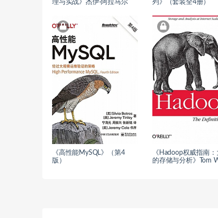
理与实战》杰伊·阿拉马尔
列》（套装全4册）
《高性能MySQL》（第4
《Hadoop权威指南
版）
的存储与分析》Tom Wh