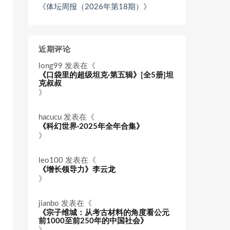
《体坛周报（2026年第18期）》
近期评论
long99
发表在《
《口袋里的超级坦克·第五辑》[全5册]坦
克叔叔
》
hacucu
发表在《
《科幻世界·2025年全年合集》
》
leo100
发表在《
《增长领导力》李云龙
》
jianbo
发表在《
《宗子维城：从考古材料的角度看公元
前1000至前250年的中国社会》