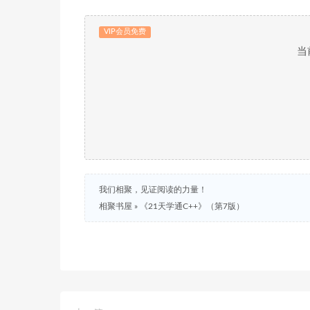
VIP会员免费
当
我们相聚，见证阅读的力量！
相聚书屋
»
《21天学通C++》（第7版）