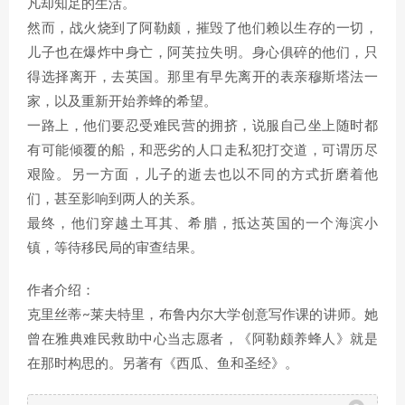
凡却知足的生活。
然而，战火烧到了阿勒颇，摧毁了他们赖以生存的一切，
儿子也在爆炸中身亡，阿芙拉失明。身心俱碎的他们，只
得选择离开，去英国。那里有早先离开的表亲穆斯塔法一
家，以及重新开始养蜂的希望。
一路上，他们要忍受难民营的拥挤，说服自己坐上随时都
有可能倾覆的船，和恶劣的人口走私犯打交道，可谓历尽
艰险。另一方面，儿子的逝去也以不同的方式折磨着他
们，甚至影响到两人的关系。
最终，他们穿越土耳其、希腊，抵达英国的一个海滨小
镇，等待移民局的审查结果。
作者介绍：
克里丝蒂~莱夫特里，布鲁内尔大学创意写作课的讲师。她
曾在雅典难民救助中心当志愿者，《阿勒颇养蜂人》就是
在那时构思的。另著有《西瓜、鱼和圣经》。