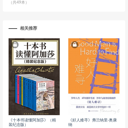
（共49本）
相关推荐
《十本书读懂阿加莎》（精
《好人难寻》弗兰纳里·奥康
装纪念版）
纳