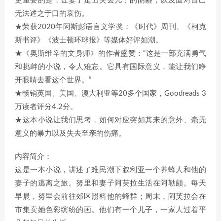
更重要的是，让妻子走出失去儿子的阴霾，以及面对自己
无法述之于口的哀伤。
★荣获2020年阿斯彭语言文学奖；《时代》周刊、《柯克
斯书评》《波士顿环球报》等媒体好评如潮。
★《奥斯维辛的文身师》的作者盛赞：“这是一部充满勇气
和挑衅的小说，令人难忘。它具有国际意义，能让我们睁
开眼睛去看这个世界。”
★畅销英国、美国、澳大利亚等20多个国家，Goodreads 3
万读者评分4.2分。
★这本小说让我们思考，如何对应突如其来的意外、毫无
意义的暴力以及失去至亲的伤痛。
内容简介：
这是一本小说，讲述了难民潮下叙利亚一个养蜂人和他的
妻子的逃离之旅。努里和妻子阿芙拉生活在阿勒颇。每天
早晨，努里会前往郊区照料他的蜂群；周末，阿芙拉会在
市集卖她色彩缤纷的画。他们有一个儿子，一家人过着平