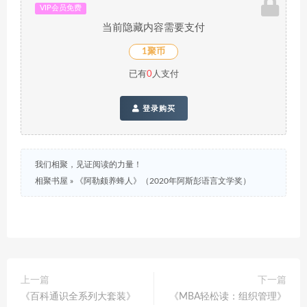
VIP会员免费
当前隐藏内容需要支付
1聚币
已有
0
人支付
登录购买
我们相聚，见证阅读的力量！
相聚书屋
»
《阿勒颇养蜂人》（2020年阿斯彭语言文学奖）
上一篇
下一篇
《百科通识全系列大套装》
《MBA轻松读：组织管理》