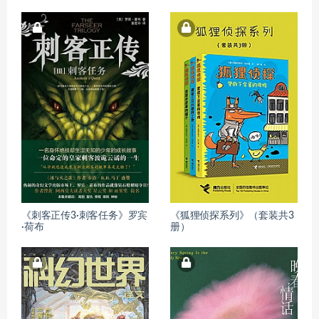
《刺客正传3·刺客任务》罗宾
《狐狸侦探系列》（套装共3
·荷布
册）