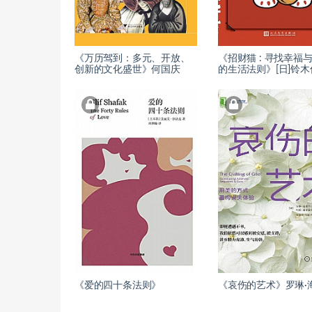
《万历驾到：多元、开放、
《招财猫 : 寻找幸福
创新的文化盛世》何国庆
的生活法则》[日]铃木
《爱的四十条法则》
《哀伤的艺术》罗琳·