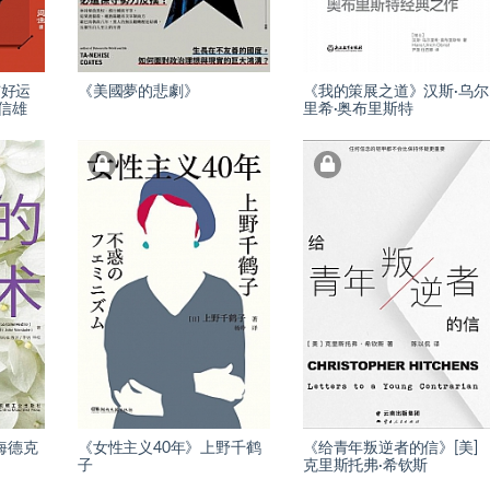
与好运
《美國夢的悲劇》
《我的策展之道》汉斯·乌尔
信雄
里希·奥布里斯特
海德克
《女性主义40年》上野千鹤
《给青年叛逆者的信》[美]
子
克里斯托弗·希钦斯