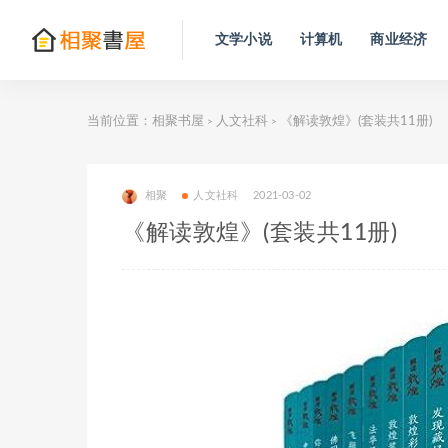
文学小说
计算机
商业经济
当前位置：
相聚书屋
人文社科
《解读敦煌》(套装共11册)
>
>
相聚
人文社科
2021-03-02
《解读敦煌》(套装共11册)