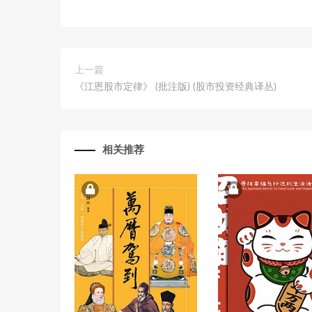
上一篇
《江恩股市定律》 (批注版) (股市投资经典译丛)
相关推荐