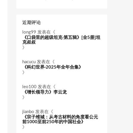
近期评论
long99
发表在《
《口袋里的超级坦克·第五辑》[全5册]坦
克叔叔
》
hacucu
发表在《
《科幻世界·2025年全年合集》
》
leo100
发表在《
《增长领导力》李云龙
》
jianbo
发表在《
《宗子维城：从考古材料的角度看公元
前1000至前250年的中国社会》
》