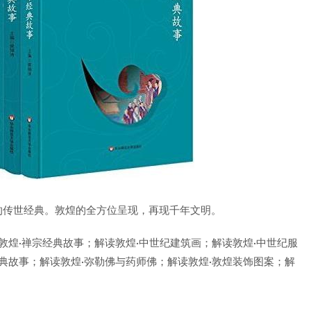
的传世经典。敦煌的全方位呈现，再现千年文明。
敦煌·禅宗经典故事；解读敦煌·中世纪建筑画；解读敦煌·中世纪服
典故事；解读敦煌·弥勒佛与药师佛；解读敦煌·敦煌装饰图案；解