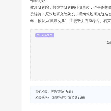
作者简介：
敦煌研究院：敦煌学研究的科研单位，也是保护
樊锦诗：原敦煌研究院院长，现为敦煌研究院名誉
年，被誉为“敦煌女儿”。主要致力石窟考古、石
VIP会员免费
当
我们相聚，见证阅读的力量！
相聚书屋
»
《解读敦煌》(套装共11册)