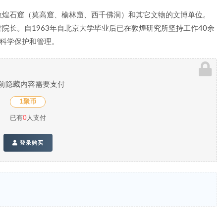
敦煌石窟（莫高窟、榆林窟、西千佛洞）和其它文物的文博单位。
院长。自1963年自北京大学毕业后已在敦煌研究所坚持工作40余
窟科学保护和管理。
前隐藏内容需要支付
1聚币
已有
0
人支付
登录购买