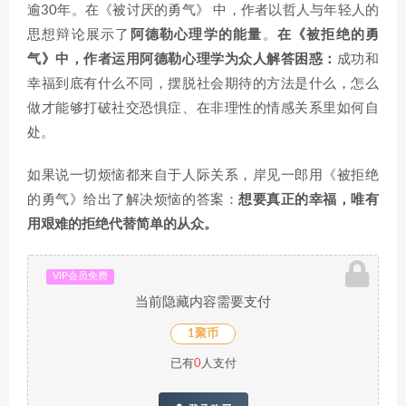
逾30年。在《被讨厌的勇气》 中，作者以哲人与年轻人的
思想辩论展示了
阿德勒心理学的能量
。
在《被拒绝的勇
气》中，作者运用阿德勒心理学为众人解答困惑：
成功和
幸福到底有什么不同，摆脱社会期待的方法是什么，怎么
做才能够打破社交恐惧症、在非理性的情感关系里如何自
处。
如果说一切烦恼都来自于人际关系，岸见一郎用《被拒绝
的勇气》给出了解决烦恼的答案：
想要真正的幸福，唯有
用艰难的拒绝代替简单的从众。
VIP会员免费
当前隐藏内容需要支付
1聚币
已有
0
人支付