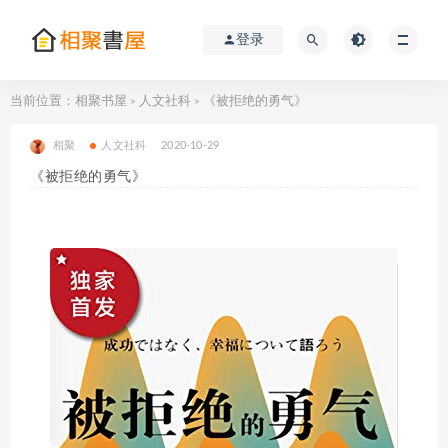
登录
当前位置：
相聚书屋
人文社科
《被拒绝的勇气》
>
>
相聚
人文社科
2020-10-29
《被拒绝的勇气》