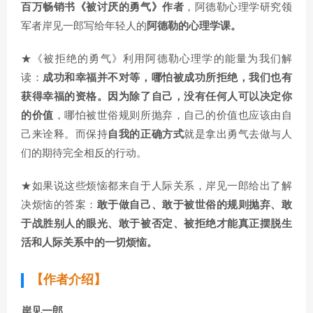
百万畅销书《被讨厌的勇气》作者
，阿德勒心理学研究领
军者岸见一郎写给年轻人的
阿德勒的心理学课。
★《被拒绝的勇气》利用阿德勒心理学的能量为我们解
读：
成功和幸福并不对等，哪怕被成功所拒绝，我们也有
获得幸福的资格。因为除了自己，没有任何人可以决定你
的价值
，哪怕被世俗规则所抛弃，自己的价值也应该由自
己来诠释。而保持
自我的正确方式
就是拿出勇气去做与人
们的期待完全相反的行动。
★如果说这些烦恼都来自于人际关系，岸见一郎给出了解
决烦恼的答案：
敢于做自己、敢于被世俗的规则抛弃、敢
于战胜别人的眼光、敢于被否定、被拒绝才能真正摆脱生
活和人际关系中的一切烦恼。
【作者介绍】
岸见一郎