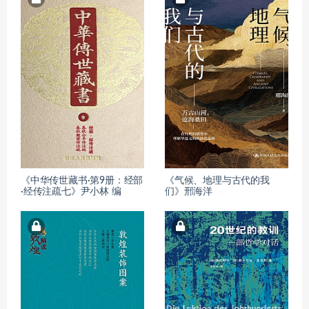
《中华传世藏书·第9册：经部
《气候、地理与古代的我
·经传注疏七》尹小林 编
们》邢海洋