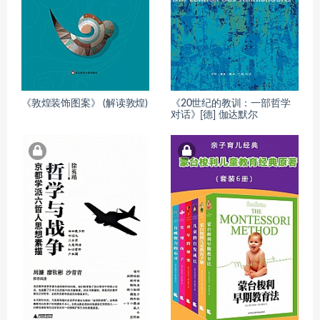
《敦煌装饰图案》 (解读敦煌)
《20世纪的教训：一部哲学
对话》[德] 伽达默尔