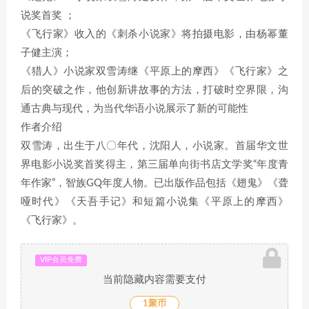
说奖首奖 ；
《飞行家》收入的《刺杀小说家》将拍摄电影，由杨幂董
子健主演；
《猎人》小说家双雪涛继《平原上的摩西》《飞行家》之
后的突破之作，他创新讲故事的方法，打破时空界限，沟
通古典与现代，为当代华语小说展示了新的可能性
作者介绍
双雪涛，出生于八〇年代，沈阳人，小说家。首届华文世
界电影小说奖首奖得主，第三届单向街书店文学奖“年度青
年作家”，智族GQ年度人物。已出版作品包括《翅鬼》《聋
哑时代》《天吾手记》和短篇小说集《平原上的摩西》
《飞行家》。
VIP会员免费
当前隐藏内容需要支付
1聚币