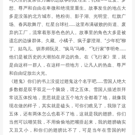
与人性的复杂张力编织进故事的纹理里；扎根——让爱、梦
想、尊严和自由在卑微和绝境里重生。故事发生的地点大
多是没落的北方城市。艳粉街、影子湖、光明堂、红旗广
场、春风歌舞厅、红星台球社……这里布满破败的街道、废
弃的工厂，流窜着形形色色的人。故事里的角色大多是被
遗忘的边缘群体。久藏、小橘子、疯子廖澄湖、“少年犯”柳
丁、姑鸟儿、驯养师阮灵、“疯马”马峰、“飞行家”李明奇……
他们是被历史的大潮拍在岸边的鱼。在《飞行家》里，就
是由这样一群人，在这样一些地方，让凡人的热血、尊严
和自由绽放出火光。
《翅鬼》你们的书上没提过翅鬼这个名字吧……雪国人绝大
多数都是双手双足一个脑袋，谓之五体。雪国人描述崇拜
常说五体投地，意思就是这五个地方全都着了地，就像我
现在做的样子，其实就是磕头，可你们瞧见了，我除了这
五体，还有两体怎么也着不了地，这就是我的翅膀。你们
当然可以嘲笑我，不用偷偷地把嘴捂起来，我的翅膀确实
又丑又小，和你们的翅膀比不了，可是当年在雪国的时