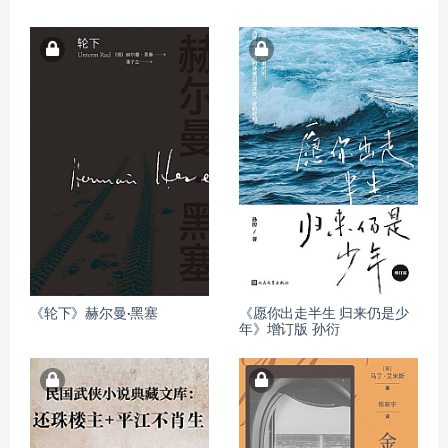
《轮下》赫尔曼·黑塞
《愿你出走半生 归来仍是少
年》增订版 孙衍