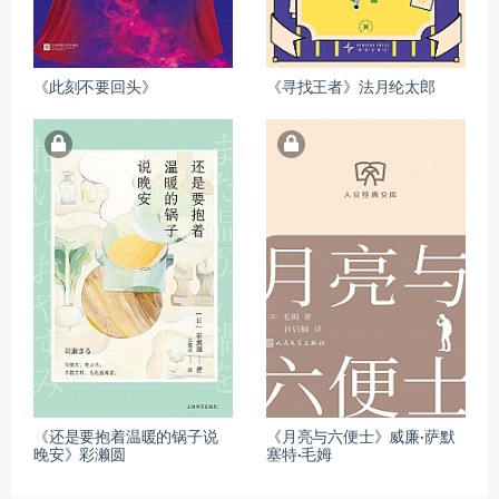
《此刻不要回头》
《寻找王者》法月纶太郎
《还是要抱着温暖的锅子说
《月亮与六便士》威廉·萨默
晚安》彩濑圆
塞特·毛姆