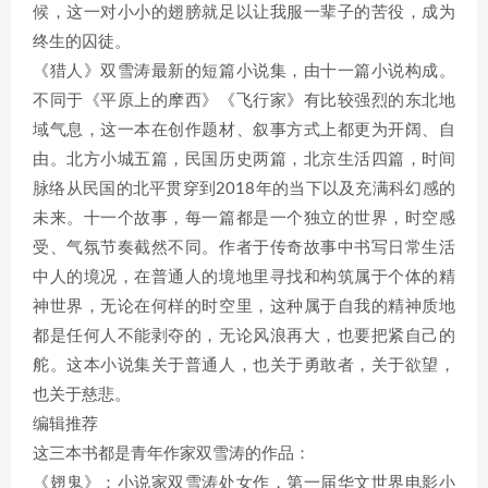
候，这一对小小的翅膀就足以让我服一辈子的苦役，成为
终生的囚徒。
《猎人》双雪涛最新的短篇小说集，由十一篇小说构成。
不同于《平原上的摩西》《飞行家》有比较强烈的东北地
域气息，这一本在创作题材、叙事方式上都更为开阔、自
由。北方小城五篇，民国历史两篇，北京生活四篇，时间
脉络从民国的北平贯穿到2018年的当下以及充满科幻感的
未来。十一个故事，每一篇都是一个独立的世界，时空感
受、气氛节奏截然不同。作者于传奇故事中书写日常生活
中人的境况，在普通人的境地里寻找和构筑属于个体的精
神世界，无论在何样的时空里，这种属于自我的精神质地
都是任何人不能剥夺的，无论风浪再大，也要把紧自己的
舵。这本小说集关于普通人，也关于勇敢者，关于欲望，
也关于慈悲。
编辑推荐
这三本书都是青年作家双雪涛的作品：
《翅鬼》：小说家双雪涛处女作，第一届华文世界电影小