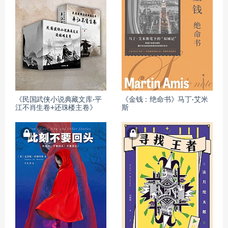
《民国武侠小说典藏文库·平
《金钱：绝命书》马丁·艾米
江不肖生卷+还珠楼主卷》
斯